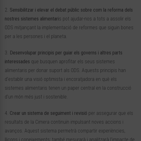
2.
Sensibilitzar i elevar el debat públic sobre com la reforma dels
nostres sistemes alimentari
s pot ajudar-nos a tots a assolir els
ODS mitjançant la implementació de reformes que siguin bones
per a les persones i el planeta.
3.
Desenvolupar principis per guiar els governs i altres parts
interessades
que busquen aprofitar els seus sistemes
alimentaris per donar suport als ODS. Aquests principis han
d’establir una visió optimista i encoratjadora en què els
sistemes alimentaris tenen un paper central en la construcció
d’un món més just i sostenible.
4.
Crear un sistema de seguiment i revisió
per assegurar que els
resultats de la Cimera continuïn impulsant noves accions i
avanços. Aquest sistema permetrà compartir experiències,
lliçons i coneixements; també mesurarà i analitzarà l’impacte de