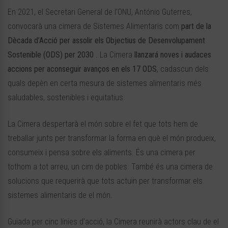
En 2021, el Secretari General de l’ONU, António Guterres,
convocarà una cimera de Sistemes Alimentaris com
part de la
Dècada d’Acció per assolir els Objectius de Desenvolupament
Sostenible (ODS) per 2030
. La Cimera
llanzará noves i audaces
accions per aconseguir avanços en els 17 ODS
, cadascun dels
quals depèn en certa mesura de sistemes alimentaris més
saludables, sostenibles i equitatius.
La Cimera despertarà el món sobre el fet que tots hem de
treballar junts per transformar la forma en què el món produeix,
consumeix i pensa sobre els aliments. És una cimera per
tothom a tot arreu, un cim de pobles. També és una cimera de
solucions que requerirà que tots actuïn per transformar els
sistemes alimentaris de el món.
Guiada per cinc línies d’acció, la Cimera reunirà actors clau de el