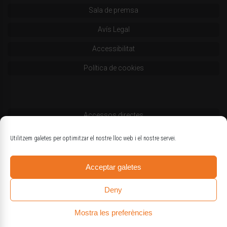
Sala de premsa
Avís Legal
Accessibilitat
Política de cookies
Accessos directes
Codi deontològic
Utilitzem galetes per optimitzar el nostre lloc web i el nostre servei.
Estatuts
Acceptar galetes
Logotips oficials
Deny
Mostra les preferències