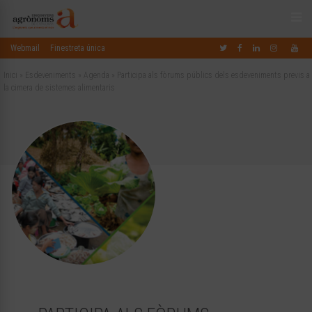
Webmail
Finestreta única
Inici
»
Esdeveniments
»
Agenda
»
Participa als fòrums públics dels esdeveniments previs a
la cimera de sistemes alimentaris