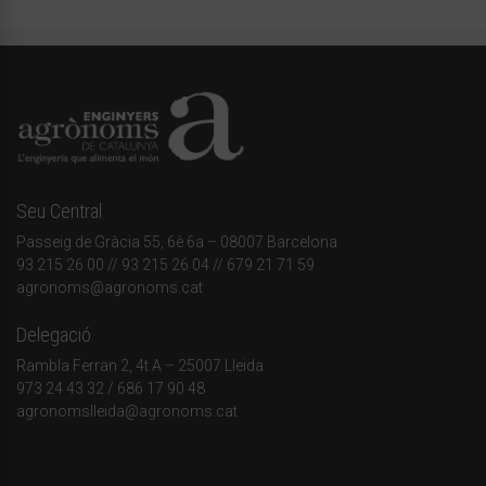
Seu Central
Passeig de Gràcia 55, 6è 6a – 08007 Barcelona
93 215 26 00
// 93 215 26 04 // 679 21 71 59
agronoms@agronoms.cat
Delegació
Rambla Ferran 2, 4t A – 25007 Lleida
973 24 43 32
/
686 17 90 48
agronomslleida@agronoms.cat