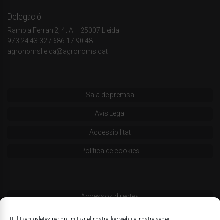
Delegació
Rambla Ferran 2, 4t A – 25007 Lleida
973 24 43 32
/
686 17 90 48
agronomslleida@agronoms.cat
Sala de premsa
Avís Legal
Accessibilitat
Política de cookies
Accessos directes
Codi deontològic
Utilitzem galetes per optimitzar el nostre lloc web i el nostre servei.