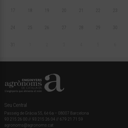
17
18
19
20
21
22
23
24
25
26
27
28
29
30
31
1
2
3
4
5
6
Seu Central
Passeig de Gràcia 55, 6è 6a – 08007 Barcelona
93 215 26 00
// 93 215 26 04 // 679 21 71 59
agronoms@agronoms.cat