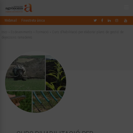
Webmail
Finestreta única
Inici
»
Esdeveniments
»
Formació
»
Curs d’habilitació per elaborar plans de gestió de
dejeccions ramaderes