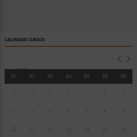
CALENDARI CURSOS
Agost 2026
DL
DT
DC
DJ
DV
DS
DG
27
28
29
30
31
1
2
3
4
5
6
7
8
9
10
11
12
13
14
15
16