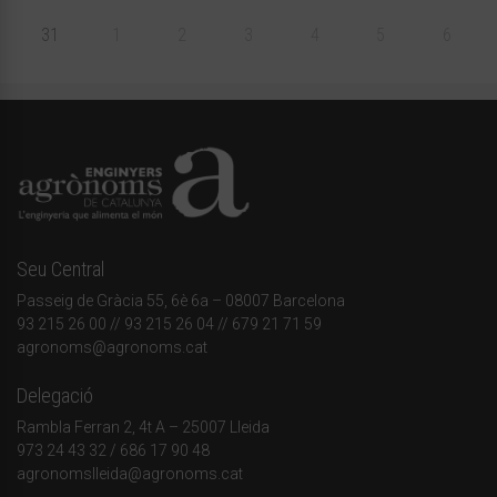
31
1
2
3
4
5
6
Seu Central
Passeig de Gràcia 55, 6è 6a – 08007 Barcelona
93 215 26 00
// 93 215 26 04 // 679 21 71 59
agronoms@agronoms.cat
Delegació
Rambla Ferran 2, 4t A – 25007 Lleida
973 24 43 32
/
686 17 90 48
agronomslleida@agronoms.cat