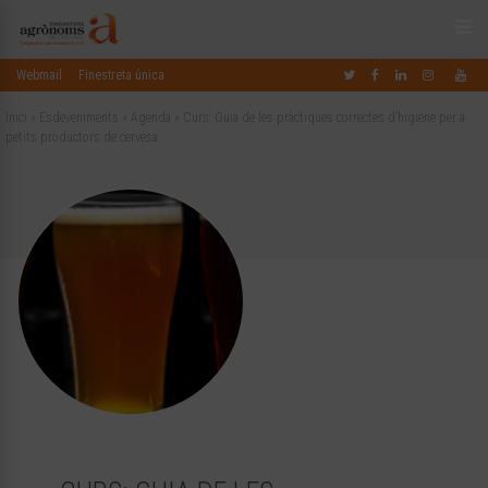
Webmail
Finestreta única
Inici
»
Esdeveniments
»
Agenda
»
Curs: Guia de les pràctiques correctes d’higiene per a
petits productors de cervesa