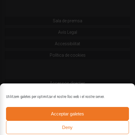
Sala de premsa
Avís Legal
Accessibilitat
Política de cookies
Accessos directes
Codi deontològic
Utilitzem galetes per optimitzar el nostre lloc web i el nostre servei.
Estatuts
Acceptar galetes
Logotips oficials
Deny