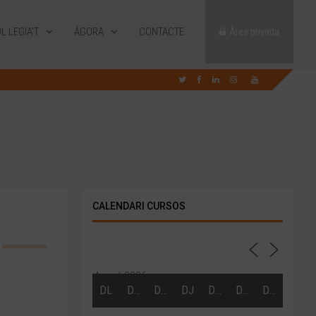
L·LEGIA’T
ÀGORA
CONTACTE
Àrea privada
CALENDARI CURSOS
Agost 2026
DL
DT
DC
DJ
DV
DS
DG