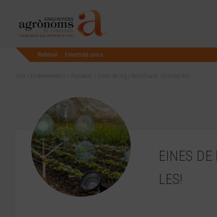
Webmail
Finestreta única
Inici
»
Esdeveniments
»
Formació
»
Eines de reg i fertilització. Utilitzeu-les!
EINES DE 
LES!