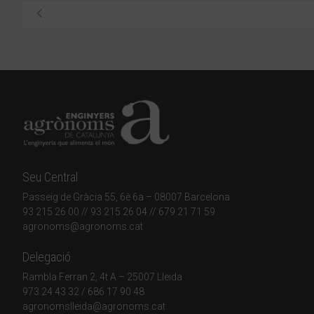
Seu Central
Passeig de Gràcia 55, 6è 6a – 08007 Barcelona
93 215 26 00
// 93 215 26 04 // 679 21 71 59
agronoms@agronoms.cat
Delegació
Rambla Ferran 2, 4t A – 25007 Lleida
973 24 43 32
/
686 17 90 48
agronomslleida@agronoms.cat