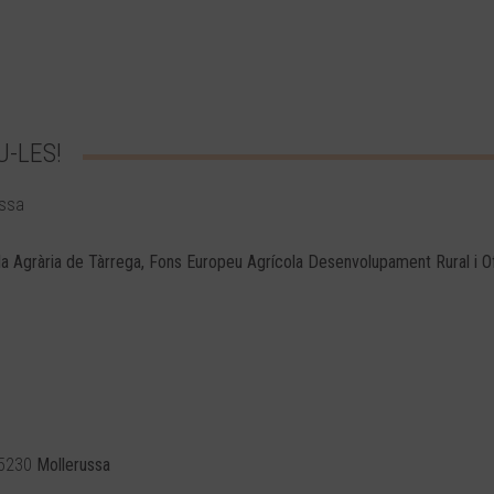
U-LES!
ussa
la Agrària de Tàrrega, Fons Europeu Agrícola Desenvolupament Rural i O
25230
Mollerussa