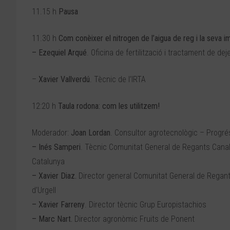
11.15 h
Pausa
11.30 h
Com conèixer el nitrogen de l’aigua de reg i la seva i
– Ezequiel Arqué
. Oficina de fertilització i tractament de 
–
Xavier Vallverdú
. Tècnic de l’IRTA
12:20 h
Taula rodona: com les utilitzem!
Moderador:
Joan Lordan
. Consultor agrotecnològic – Progré
– Inés Samperi
. Tècnic Comunitat General de Regants Canal
Catalunya
– Xavier Diaz.
Director general Comunitat General de Regan
d’Urgell
– Xavier Farreny
. Director tècnic Grup Europistachios
– Marc Nart.
Director agronòmic Fruits de Ponent