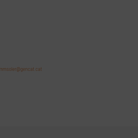
mmsoler@gencat.cat