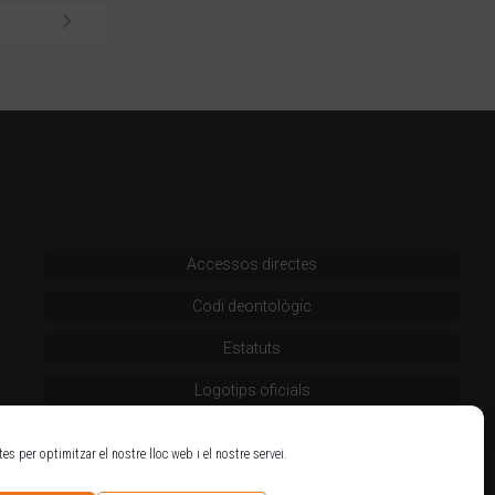
Accessos directes
Codi deontològic
Estatuts
Logotips oficials
tes per optimitzar el nostre lloc web i el nostre servei.