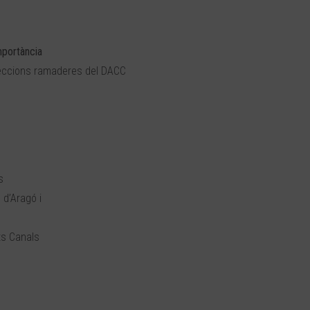
mportància
dejeccions ramaderes del DACC
s
 d’Aragó i
ts Canals