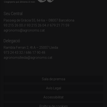
Seu Central
Passeig de Gràcia 55, 6è 6a – 08007 Barcelona
93 215 26 00
// 93 215 26 04 // 679 21 71 59
agronoms@agronoms.cat
Delegació
Rambla Ferran 2, 4t A – 25007 Lleida
973 24 43 32
/
686 17 90 48
agronomslleida@agronoms.cat
Sala de premsa
Avís Legal
Accessibilitat
Política de cookies