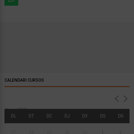
CALENDARI CURSOS
Agost 2026
DL
DT
DC
DJ
DV
DS
DG
27
28
29
30
31
1
2