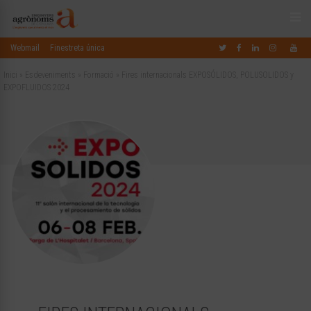
Webmail
Finestreta única
Inici
»
Esdeveniments
»
Formació
»
Fires internacionals EXPOSÓLIDOS, POLUSOLIDOS y
EXPOFLUIDOS 2024