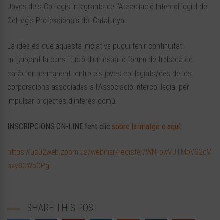
Joves dels Col·legis integrants de l’Associació Intercol·legial de
Col·legis Professionals del Catalunya.
La idea és que aquesta iniciativa pugui tenir continuïtat
mitjançant la constitució d’un espai o fòrum de trobada de
caràcter permanent entre els joves col·legiats/des de les
corporacions associades a l’Associació Intercol·legial per
impulsar projectes d’interès comú.
INSCRIPCIONS ON-LINE fent clic
sobre la imatge o aquí
:
https://us02web.zoom.us/webinar/register/WN_pwVJTMpVS2qV
axv8CWoOPg
SHARE THIS POST