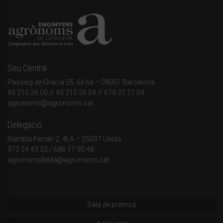
Seu Central
Passeig de Gràcia 55, 6è 6a – 08007 Barcelona
93 215 26 00
// 93 215 26 04 // 679 21 71 59
agronoms@agronoms.cat
Delegació
Rambla Ferran 2, 4t A – 25007 Lleida
973 24 43 32
/
686 17 90 48
agronomslleida@agronoms.cat
Sala de premsa