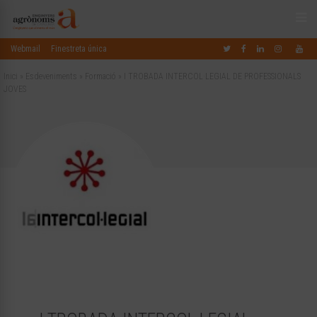
Webmail
Finestreta única
Inici
»
Esdeveniments
»
Formació
»
I TROBADA INTERCOL·LEGIAL DE PROFESSIONALS
JOVES