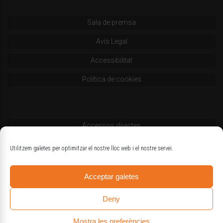
Sala de premsa
Avís Legal
Accessibilitat
Política de cookies
Accessos directes
Codi deontològic
Utilitzem galetes per optimitzar el nostre lloc web i el nostre servei.
Estatuts
Acceptar galetes
Logotips oficials
Deny
Mostra les preferències