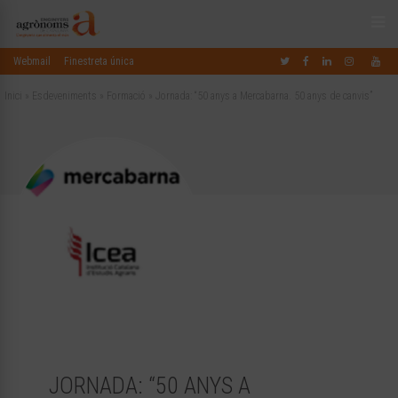
Webmail
Finestreta única
Inici
»
Esdeveniments
»
Formació
»
Jornada: “50 anys a Mercabarna. 50 anys de canvis”
JORNADA: “50 ANYS A