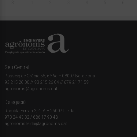
31
1
2
3
4
5
6
Seu Central
Passeig de Gràcia 55, 6è 6a – 08007 Barcelona
93 215 26 00
// 93 215 26 04 // 679 21 71 59
agronoms@agronoms.cat
Delegació
Rambla Ferran 2, 4t A – 25007 Lleida
973 24 43 32
/
686 17 90 48
agronomslleida@agronoms.cat