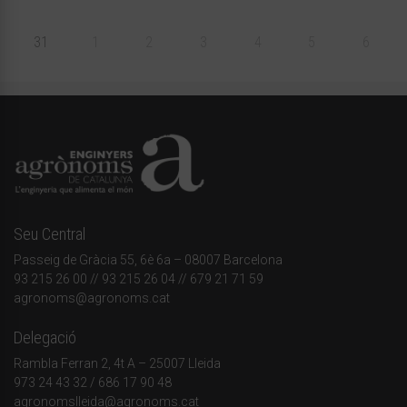
31
1
2
3
4
5
6
Seu Central
Passeig de Gràcia 55, 6è 6a – 08007 Barcelona
93 215 26 00
// 93 215 26 04 // 679 21 71 59
agronoms@agronoms.cat
Delegació
Rambla Ferran 2, 4t A – 25007 Lleida
973 24 43 32
/
686 17 90 48
agronomslleida@agronoms.cat