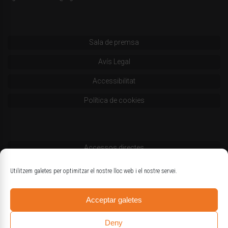
Sala de premsa
Avís Legal
Accessibilitat
Política de cookies
Accessos directes
Codi deontològic
Utilitzem galetes per optimitzar el nostre lloc web i el nostre servei.
Estatuts
Acceptar galetes
Logotips oficials
Deny