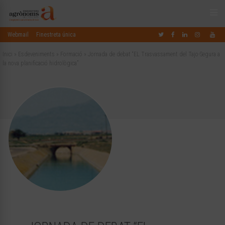
Webmail
Finestreta única
Inici
»
Esdeveniments
»
Formació
»
Jornada de debat “EL Trasvassament del Tajo-Segura a
la nova planificació hidrològica”