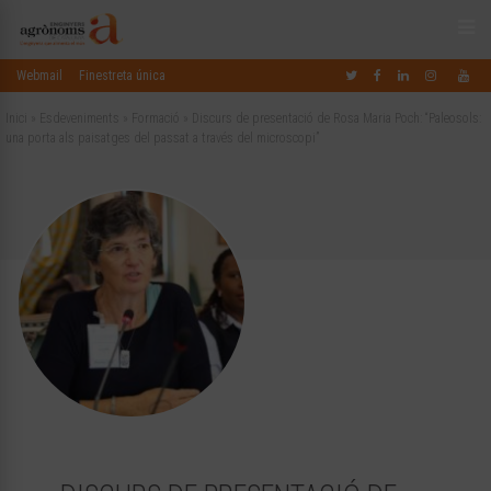
Webmail
Finestreta única
Inici
»
Esdeveniments
»
Formació
»
Discurs de presentació de Rosa Maria Poch: “Paleosols:
una porta als paisatges del passat a través del microscopi”