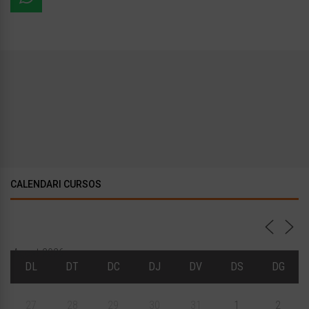
CALENDARI CURSOS
Agost 2026
DL
DT
DC
DJ
DV
DS
DG
27
28
29
30
31
1
2