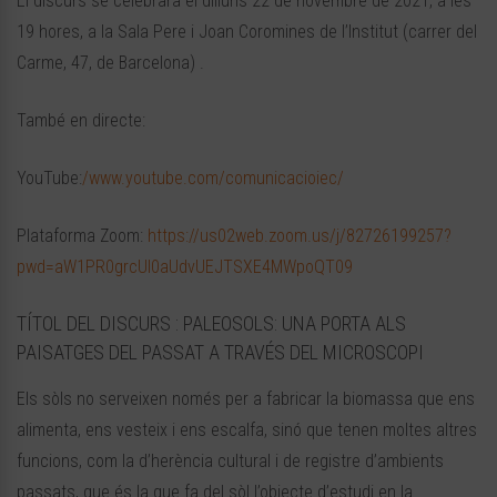
El discurs se celebrarà el dilluns 22 de novembre de 2021, a les
19 hores, a la Sala Pere i Joan Coromines de l’Institut (carrer del
Carme, 47, de Barcelona) .
També en directe:
YouTube:
/www.youtube.com/comunicacioiec/
Plataforma Zoom:
https://us02web.zoom.us/j/82726199257?
pwd=aW1PR0grcUI0aUdvUEJTSXE4MWpoQT09
TÍTOL DEL DISCURS : PALEOSOLS: UNA PORTA ALS
PAISATGES DEL PASSAT A TRAVÉS DEL MICROSCOPI
Els sòls no serveixen només per a fabricar la biomassa que ens
alimenta, ens vesteix i ens escalfa, sinó que tenen moltes altres
funcions, com la d’herència cultural i de registre d’ambients
passats, que és la que fa del sòl l’objecte d’estudi en la