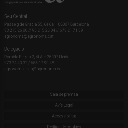
Seu Central
Passeig de Gràcia 55, 6è 6a – 08007 Barcelona
93 215 26 00
// 93 215 26 04 // 679 21 71 59
agronoms@agronoms.cat
Delegació
Rambla Ferran 2, 4t A – 25007 Lleida
973 24 43 32
/
686 17 90 48
agronomslleida@agronoms.cat
Sala de premsa
Avís Legal
Accessibilitat
Política de cookies