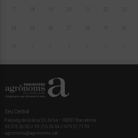
17
18
19
20
21
22
23
24
25
26
27
28
29
30
31
1
2
3
4
5
6
Seu Central
Passeig de Gràcia 55, 6è 6a – 08007 Barcelona
93 215 26 00
// 93 215 26 04 // 679 21 71 59
agronoms@agronoms.cat