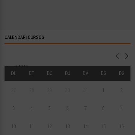
CALENDARI CURSOS
Agost 2026
DL
DT
DC
DJ
DV
DS
DG
27
28
29
30
31
1
2
9
3
4
5
6
7
8
10
11
12
13
14
15
16