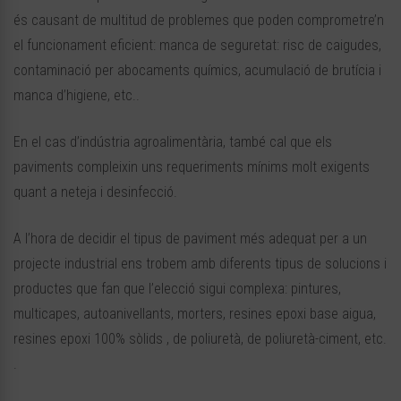
és causant de multitud de problemes que poden comprometre’n
el funcionament eficient: manca de seguretat: risc de caigudes,
contaminació per abocaments químics, acumulació de brutícia i
manca d’higiene, etc..
En el cas d’indústria agroalimentària, també cal que els
paviments compleixin uns requeriments mínims molt exigents
quant a neteja i desinfecció.
A l’hora de decidir el tipus de paviment més adequat per a un
projecte industrial ens trobem amb diferents tipus de solucions i
productes que fan que l’elecció sigui complexa: pintures,
multicapes, autoanivellants, morters, resines epoxi base aigua,
resines epoxi 100% sòlids , de poliuretà, de poliuretà-ciment, etc.
.