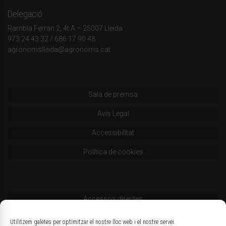
Delegació
Rambla Ferran 2, 4t A – 25007 Lleida
973 24 43 32
/
686 17 90 48
agronomslleida@agronoms.cat
Sala de premsa
Avís Legal
Accessibilitat
Política de cookies
Accessos directes
Codi deontològic
Utilitzem galetes per optimitzar el nostre lloc web i el nostre servei.