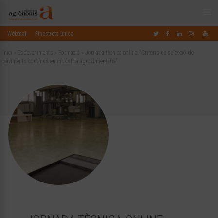
Webmail
Finestreta única
Inici
»
Esdeveniments
»
Formació
»
Jornada tècnica online: “Criteris de selecció de
paviments continus en indústria agroalimentària”