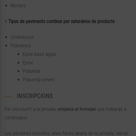
Morters
4.
Tipus de paviments continus per naturalesa de producte
Cimentosos
Polimèrics
Epoxi base aigua
Epoxi
Poliuretà
Poliuretà-ciment
INSCRIPCIONS
Per inscriure’t a la jornada,
emplena el formulari
que trobaràs a
continuació.
Les persones inscrites, unes hores abans de la jornada, rebran