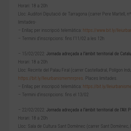
Horari: 18 a 20h
Lloc: Auditori Diputació de Tarragona (carrer Pere Martell, n
limitades-
– Enllaç per inscripció telemàtica:
https://www.bit.ly/lleiurb
– Termini d’inscripcions: fins l’11/02 a les 12h
– 15/02/2022:
Jornada adreçada a l’àmbit territorial de Catal
Horari: 18 a 20h
Lloc: Recinte del Palau Firal (carrer Castelladral, Polígon Ind
https://bit.ly/lleiurbanismemnrpres
. Places limitades.
– Enllaç per inscripció telemàtica:
https://bit.ly/lleiurbanis
– Termini d’inscripcions: fins el 13/02
– 22/02/2022:
Jornada adreçada a l’àmbit territorial de l’Alt Pir
Horari: 18 a 20h
Lloc: Sala de Cultura Sant Domènec (carrer Sant Domènec, L