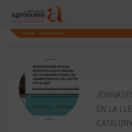
Webmail
Finestreta única
Inici
»
Esdeveniments
»
Formació
»
Jornades “Modificacions introduïdes en la Llei d’U
JORNADES
EN LA LL
CATALUN