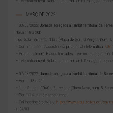
– Telemàticament: Rebreu un correu amb l’enllaç per conne
MARÇ DE 2022
– 03/03/2022:
Jornada adreçada a l’àmbit territorial de Terre
Horari: 18 a 20h
Lloc: Sala Terres de l’Ebre (Plaça de Gerard Vergés, núm. 1,
– Confirmacions d’assistència presencial i telemàtica:
stte
– Presencialment: Places limitades. Termini inscripció: fins 
– Telemàticament: Rebreu un correu amb l’enllaç per conne
– 07/03/2022:
Jornada adreçada a l’àmbit territorial de Barc
– Horari: 18 a 20h
– Lloc: Seu del COAC a Barcelona (Plaça Nova, núm. 5, Barc
– Per assistir-hi presencialment:
– Cal inscripció prèvia a:
https://www.arquitectes.cat/ca/ins
el 04/03