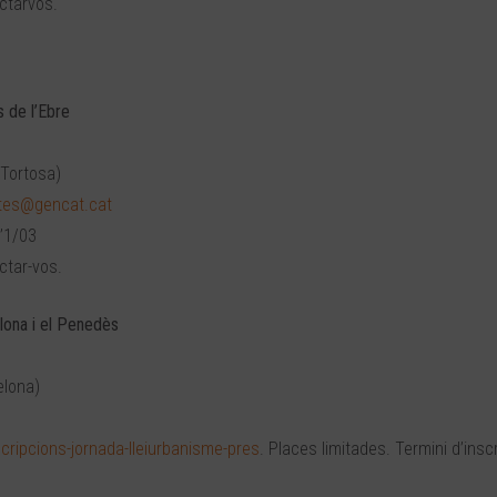
ctarvos.
s de l’Ebre
 Tortosa)
.tes@gencat.cat
l’1/03
ctar-vos.
elona i el Penedès
elona)
cripcions-jornada-lleiurbanisme-pres
. Places limitades. Termini d’inscr