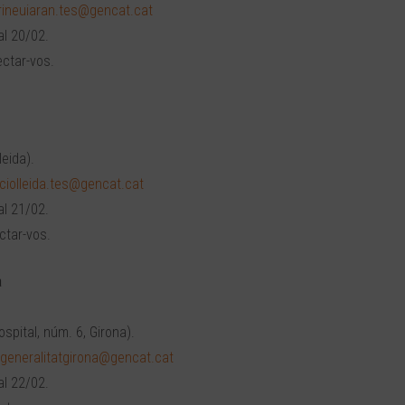
irineuiaran.tes@gencat.cat
al 20/02.
ctar-vos.
eida).
cciolleida.tes@gencat.cat
al 21/02.
ctar-vos.
a
spital, núm. 6, Girona).
.generalitatgirona@gencat.cat
al 22/02.