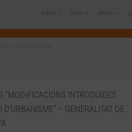
70 ANYS
COEAC
SERVEIS
CO
rbanisme” – Generalitat de Catalunya
 “MODIFICACIONS INTRODUÏDES
EI D’URBANISME” – GENERALITAT DE
YA