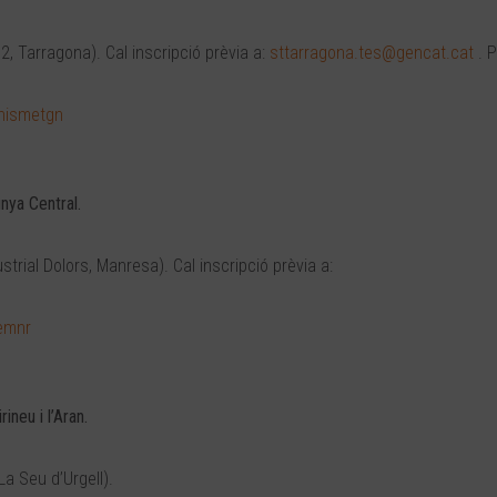
º2, Tarragona). Cal inscripció prèvia a:
sttarragona.tes@gencat.cat
. P
anismetgn
unya Central.
ustrial Dolors, Manresa). Cal inscripció prèvia a:
memnr
ineu i l’Aran.
a Seu d’Urgell).