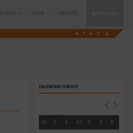
L·LEGIA’T
ÀGORA
CONTACTE
Àrea privada
CALENDARI CURSOS
Agost 2026
DL
DT
DC
DJ
DV
DS
DG