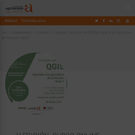
Webmail
Finestreta única
Inici
»
Esdeveniments
»
Formació
»
V edición. Curso online QGIS aplicado a la Agricultura
de Precisión. Nivel 1