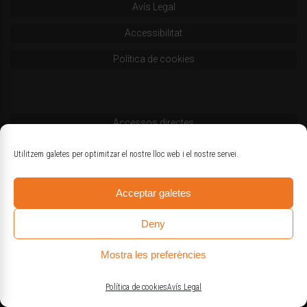
Avís Legal
Accessibilitat
Política de cookies
Accessos directes
Codi deontològic
Utilitzem galetes per optimitzar el nostre lloc web i el nostre servei.
Estatuts
Acceptar galetes
Logotips oficials
Deny
Mostra les preferències
© Col·legi d'Enginyers Agrònoms de Catalunya
Política de cookies
Avís Legal