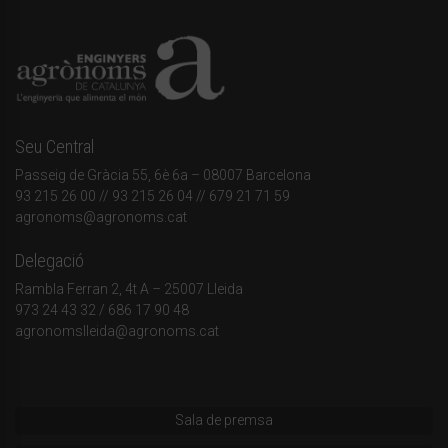
Seu Central
Passeig de Gràcia 55, 6è 6a – 08007 Barcelona
93 215 26 00
// 93 215 26 04 // 679 21 71 59
agronoms@agronoms.cat
Delegació
Rambla Ferran 2, 4t A – 25007 Lleida
973 24 43 32
/
686 17 90 48
agronomslleida@agronoms.cat
Sala de premsa