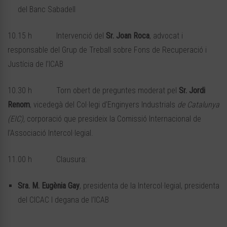
del Banc Sabadell
10.15 h Intervenció del
Sr. Joan Roca
, advocat i
responsable del Grup de Treball sobre Fons de Recuperació i
Justícia de l’ICAB
10.30 h Torn obert de preguntes moderat pel
Sr. Jordi
Renom
, vicedegà del Col·legi d’Enginyers Industrials
de Catalunya
(EIC),
corporació que presideix la Comissió Internacional de
l’Associació Intercol·legial.
11.00 h Clausura:
Sra. M. Eugènia Gay
, presidenta de la Intercol·legial, presidenta
del CICAC I degana de l’ICAB