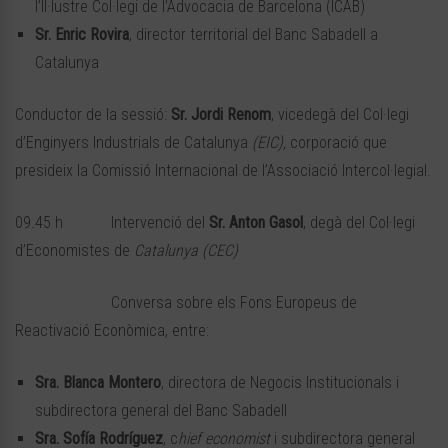
l’Il·lustre Col·legi de l’Advocacia de Barcelona (ICAB)
Sr. Enric Rovira
, director territorial del Banc Sabadell a
Catalunya
Conductor de la sessió:
Sr. Jordi Renom
, vicedegà del Col·legi
d’Enginyers Industrials de Catalunya
(EIC),
corporació que
presideix la Comissió Internacional de l’Associació Intercol·legial.
09.45 h Intervenció del
Sr. Anton Gasol
, degà del Col·legi
d’Economistes de
Catalunya (CEC)
Conversa sobre els Fons Europeus de
Reactivació Econòmica, entre:
Sra. Blanca Montero
, directora de Negocis Institucionals i
subdirectora general del Banc Sabadell
Sra. Sofía Rodríguez
, c
hief economist
i subdirectora general