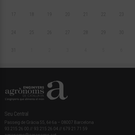
17
18
19
20
21
22
23
24
25
26
27
28
29
30
31
1
2
3
4
5
6
Seu Central
Passeig de Gràcia 55, 6è 6a – 08007 Barcelona
93 215 26 00
// 93 215 26 04 // 679 21 71 59