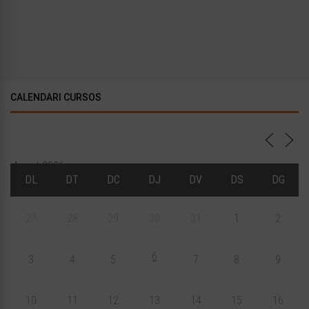
CALENDARI CURSOS
Agost 2026
DL
DT
DC
DJ
DV
DS
DG
27
28
29
30
31
1
2
6
3
4
5
7
8
9
10
11
12
13
14
15
16