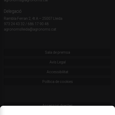
agronoms@agronoms.cat
Delegació
Rambla Ferran 2, 4t A – 25007 Lleida
973 24 43 32
/
686 17 90 48
agronomslleida@agronoms.cat
Sala de premsa
Avís Legal
Accessibilitat
Política de cookies
Accessos directes