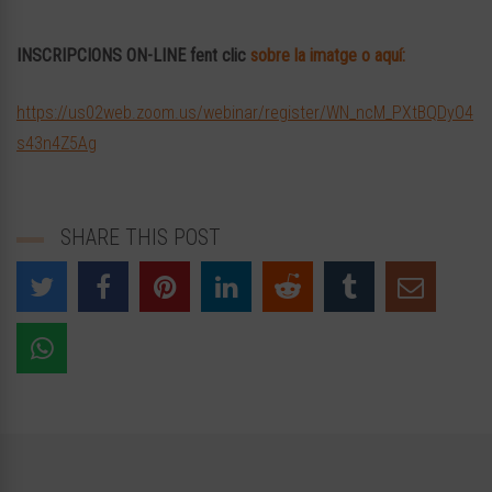
INSCRIPCIONS ON-LINE fent clic
sobre la imatge o aquí:
https://us02web.zoom.us/webinar/register/WN_ncM_PXtBQDyO4
s43n4Z5Ag
SHARE THIS POST