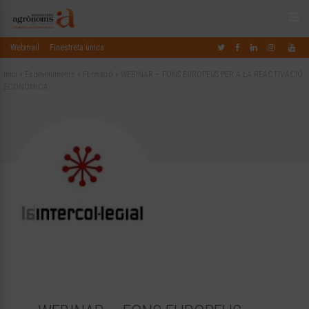
Webmail
Finestreta única
Inici
»
Esdeveniments
»
Formació
»
WEBINAR – FONS EUROPEUS PER A LA REACTIVACIÓ
ECONÒMICA