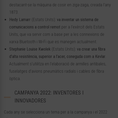
destacant-se la màquina de cosir en ziga-zaga, creada l’any
1873.
Hedy Lamarr
(Estats Units):
va inventar un sistema de
comunicacions a control remot
per a l’exèrcit dels Estats
Units, que va servir com a base per a les connexions de
xarxa Bluetooth i Wi-Fi que es manegen actualment.
Stephanie Louise Kwolek
(Estats Units):
va crear una fibra
d’alta resistència, superior a l’acer, coneguda com a Kevlar
.
Actualment s’utilitza en l’elaboració de armilles antibales,
fuselatges d’avions pneumàtics radials i cables de fibra
òptica.
CAMPANYA 2022: INVENTORES I
INNOVADORES
Cada any se selecciona un tema per a la campanya i el 2022