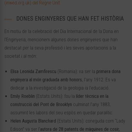
(inwed.org.uk) del Regne Unit
DONES ENGINYERES QUE HAN FET HISTÒRIA
En motiu de la celebració del Dia Internacional de la Dona en
l’Enginyeria, mencionem algunes dones enginyeres que han
destacat per la seva professió i les seves aportacions a la
societat i al món:
Elisa Leonida Zamfirescu
(Romania): va ser la
primera dona
enginyera al món graduada amb honors
, l’any 1912. Es va
dedicar a la investigació de la geologia ia l’educació.
Emily Roeblin
(Estats Units): fou la
líder tècnica en la
construcció del Pont de Brooklyn
culminat l’any 1883,
assumint les labors del seu espòs en quedar paralític.
Helen Augusta Blanchard
(Estats Units): coneguda com “Lady
Edison” va ser l’
autora de 28 patents de màquines de cosir,