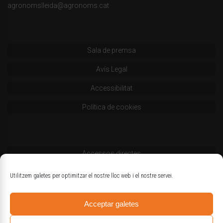
agronomslleida@agronoms.cat
Sala de premsa
Avís Legal
Accessibilitat
Política de cookies
Accessos directes
Codi deontològic
Utilitzem galetes per optimitzar el nostre lloc web i el nostre servei.
Estatuts
Acceptar galetes
Logotips oficials