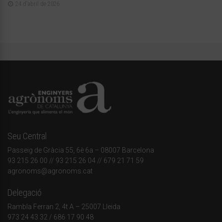
24 d'abril de 2026
Seu Central
Passeig de Gràcia 55, 6è 6a – 08007 Barcelona
93 215 26 00
// 93 215 26 04 // 679 21 71 59
agronoms@agronoms.cat
Delegació
Rambla Ferran 2, 4t A – 25007 Lleida
973 24 43 32
/
686 17 90 48