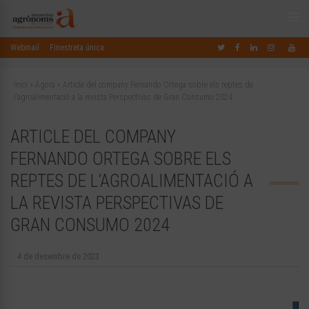
Webmail
Finestreta única
Inici
»
Àgora
»
Article del company Fernando Ortega sobre els reptes de
l’agroalimentació a la revista Perspectivas de Gran Consumo 2024
ARTICLE DEL COMPANY
FERNANDO ORTEGA SOBRE ELS
REPTES DE L’AGROALIMENTACIÓ A
LA REVISTA PERSPECTIVAS DE
GRAN CONSUMO 2024
4 de desembre de 2023