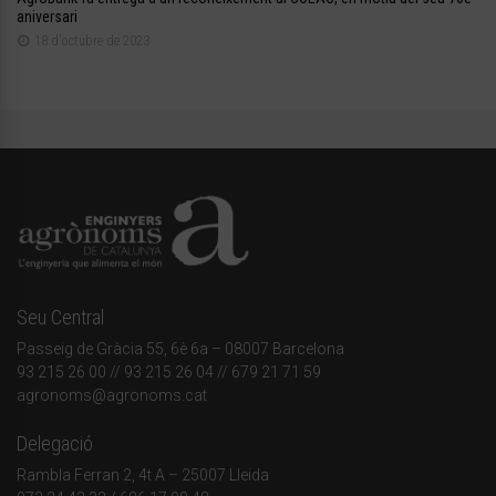
aniversari
18 d'octubre de 2023
Seu Central
Passeig de Gràcia 55, 6è 6a – 08007 Barcelona
93 215 26 00
// 93 215 26 04 // 679 21 71 59
agronoms@agronoms.cat
Delegació
Rambla Ferran 2, 4t A – 25007 Lleida