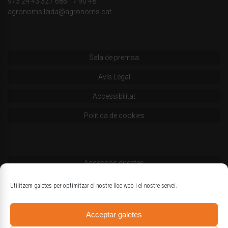
973 24 43 32
/
686 17 90 48
agronomslleida@agronoms.cat
Sala de premsa
Avís Legal
Accessibilitat
Política de cookies
Accessos directes
Codi deontològic
Utilitzem galetes per optimitzar el nostre lloc web i el nostre servei.
Estatuts
Acceptar galetes
Logotips oficials