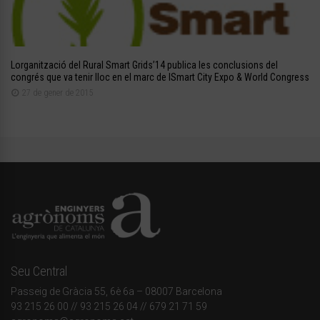
Lorganització del Rural Smart Grids’14 publica les conclusions del
congrés que va tenir lloc en el marc de lSmart City Expo & World Congress
27 de gener de 2015
Seu Central
Passeig de Gràcia 55, 6è 6a – 08007 Barcelona
93 215 26 00
// 93 215 26 04 // 679 21 71 59