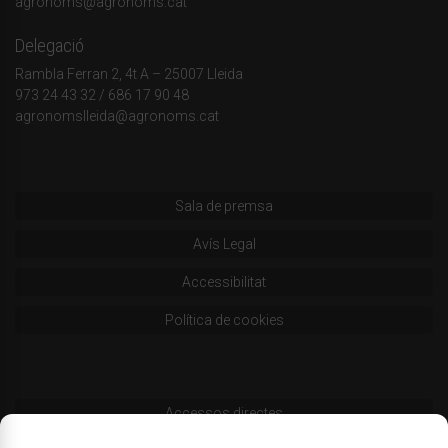
agronoms@agronoms.cat
Delegació
Rambla Ferran 2, 4t A – 25007 Lleida
973 24 43 32
/
686 17 90 48
agronomslleida@agronoms.cat
Sala de premsa
Avís Legal
Accessibilitat
Política de cookies
Accessos directes