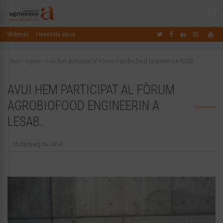
Webmail
Finestreta única
Inici
»
Àgora
»
Avui hem participat al Fòrum Agrobiofood Engineerin a lESAB.
AVUI HEM PARTICIPAT AL FÒRUM
AGROBIOFOOD ENGINEERIN A
LESAB.
15 de maig de 2014