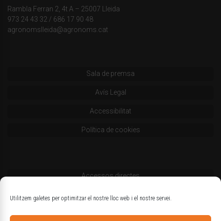
Rambla Ferran 2, 4t A – 25007 Lleida
973 24 43 32
/
686 17 90 48
agronomslleida@agronoms.cat
Sala de premsa
Avís Legal
Accessibilitat
Política de cookies
Accessos directes
Codi deontològic
Utilitzem galetes per optimitzar el nostre lloc web i el nostre servei.
Estatuts