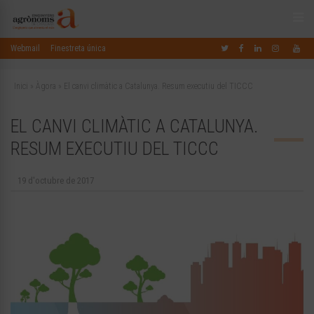
Webmail
Finestreta única
Inici
»
Àgora
»
El canvi climàtic a Catalunya. Resum executiu del TICCC
EL CANVI CLIMÀTIC A CATALUNYA.
RESUM EXECUTIU DEL TICCC
19 d'octubre de 2017