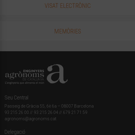
VISAT ELECTRÒNIC
MEMÒRIES
Seu Central
Passeig de Gràcia 55, 6è 6a – 08007 Barcelona
93 215 26 00
// 93 215 26 04 // 679 21 71 59
agronoms@agronoms.cat
Delegació