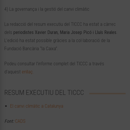
4) La governança i la gestió del canvi climàtic
La redacció del resum executiu del TICCC ha estat a càrrec
dels
periodistes Xavier Duran, Maria Josep Picó i Lluís Reales
.
L’edició ha estat possible gràcies a la col·laboració de la
Fundació Bancària “la Caixa”.
Podeu consultar l’informe complet del TICCC a través
d’aquest
enllaç.
RESUM EXECUTIU DEL TICCC
El canvi climàtic a Catalunya
Font:
CADS