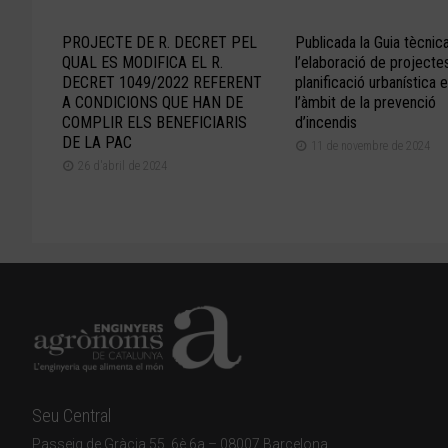
PROJECTE DE R. DECRET PEL
Publicada la Guia tècnic
QUAL ES MODIFICA EL R.
l’elaboració de projecte
DECRET 1049/2022 REFERENT
planificació urbanística 
A CONDICIONS QUE HAN DE
l’àmbit de la prevenció
COMPLIR ELS BENEFICIARIS
d’incendis
DE LA PAC
11 de novembre de 2024
26 d'abril de 2024
Seu Central
Passeig de Gràcia 55, 6è 6a – 08007 Barcelona