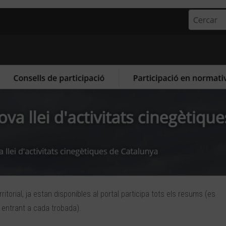
itorial, ja estan disponibles al portal participa tots els resums (es
, entrant a cada trobada).