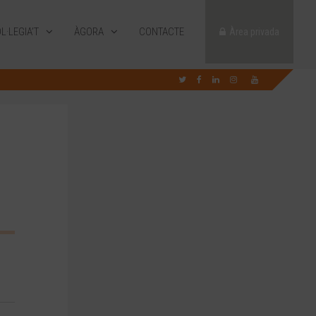
L·LEGIA’T
ÀGORA
CONTACTE
Àrea privada