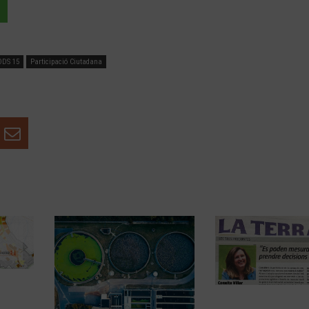
ODS 15
Participació Ciutadana