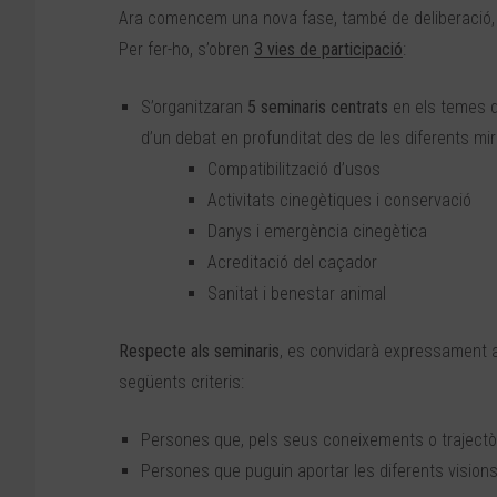
Ara comencem una nova fase, també de deliberació, 
Per fer-ho, s’obren
3 vies de participació
:
S’organitzaran
5 seminaris centrats
en els temes qu
d’un debat en profunditat des de les diferents mi
Compatibilització d’usos
Activitats cinegètiques i conservació
Danys i emergència cinegètica
Acreditació del caçador
Sanitat i benestar animal
Respecte als seminaris
, es convidarà expressament a
següents criteris:
Persones que, pels seus coneixements o trajectòr
Persones que puguin aportar les diferents visions