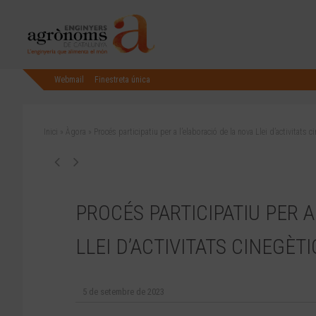
Webmail
Finestreta única
Inici
»
Àgora
»
Procés participatiu per a l’elaboració de la nova Llei d’activitats
PROCÉS PARTICIPATIU PER 
LLEI D’ACTIVITATS CINEGÈ
5 de setembre de 2023