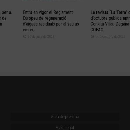
a per a
Entra en vigor el Reglament
La revista “La Terra”
s de
Europeu de regeneració
d’octubre publica entr
en
d’aigües residuals per al seu ús
Conxita Villar, Degana
en reg
COEAC
30 de juny de 2023
14 d'octubre de 2022
Sala de premsa
Avís Legal