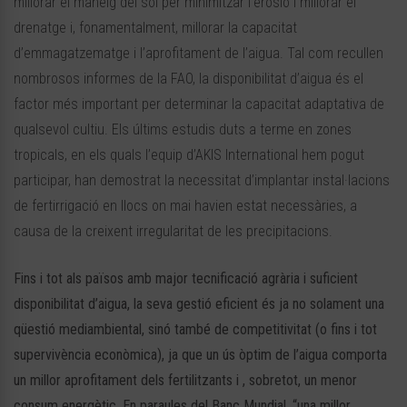
millorar el maneig del sòl per minimitzar l’erosió i millorar el
drenatge i, fonamentalment, millorar la capacitat
d’emmagatzematge i l’aprofitament de l’aigua. Tal com recullen
nombrosos informes de la FAO, la disponibilitat d’aigua és el
factor més important per determinar la capacitat adaptativa de
qualsevol cultiu. Els últims estudis duts a terme en zones
tropicals, en els quals l’equip d’AKIS International hem pogut
participar, han demostrat la necessitat d’implantar instal·lacions
de fertirrigació en llocs on mai havien estat necessàries, a
causa de la creixent irregularitat de les precipitacions.
Fins i tot als països amb major tecnificació agrària i suficient
disponibilitat d’aigua, la seva gestió eficient és ja no solament una
qüestió mediambiental, sinó també de competitivitat (o fins i tot
supervivència econòmica), ja que un ús òptim de l’aigua comporta
un millor aprofitament dels fertilitzants i , sobretot, un menor
consum energètic. En paraules del Banc Mundial, “una millor