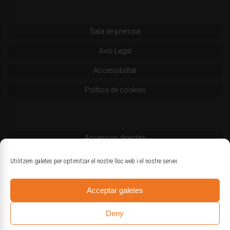
Sala de premsa
Avís Legal
Accessibilitat
Política de cookies
Accessos directes
Codi deontològic
Utilitzem galetes per optimitzar el nostre lloc web i el nostre servei.
Estatuts
Acceptar galetes
Logotips oficials
Deny