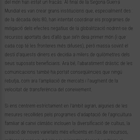
del món han estat un fracàs. Al final de la Segona Guerra
Mundial es van crear grans institucions que, especialment des
de la dècada dels 80, han intentat coordinar els programes de
mitigació dels efectes negatius de la globalització nodrint-se de
recursos aportats des d’allò que se’n deia primer món (i que
cada cop té les fronteres més difuses), però massa sovint el
destí d’aquests diners es decidia a milers de quilòmetres dels
seus suposats beneficiaris. Ara bé, l’abaratiment dràstic de les
comunicacions també ha portat conseqüències que ningú
rebutja, com ara l’ampliació de mercats i l’augment de la
velocitat de transferència del coneixement.
Si ens centrem estrictament en l’àmbit agrari, algunes de les
mesures recollides pels programes d’adaptació de l’agricultura
familiar al canvi climàtic inclouen la diversificació de cultius, la
creació de noves varietats més eficients en l’ús de recursos,