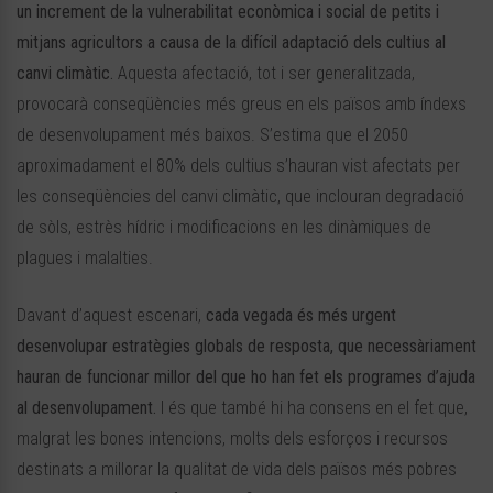
un increment de la vulnerabilitat econòmica i social de petits i
mitjans agricultors a causa de la difícil adaptació dels cultius al
canvi climàtic.
Aquesta afectació, tot i ser generalitzada,
provocarà conseqüències més greus en els països amb índexs
de desenvolupament més baixos. S’estima que el 2050
aproximadament el 80% dels cultius s’hauran vist afectats per
les conseqüències del canvi climàtic, que inclouran degradació
de sòls, estrès hídric i modificacions en les dinàmiques de
plagues i malalties.
Davant d’aquest escenari,
cada vegada és més urgent
desenvolupar estratègies globals de resposta, que necessàriament
hauran de funcionar millor del que ho han fet els programes d’ajuda
al desenvolupament.
I és que també hi ha consens en el fet que,
malgrat les bones intencions, molts dels esforços i recursos
destinats a millorar la qualitat de vida dels països més pobres