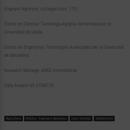
Enginyer Agrònom, col·legiat núm. 1751.
Doctor en Ciència i Tecnologia Agrària i Alimentària per la
Universitat de Lleida.
Doctor en Enginyeria i Tecnologies Avançades per la Universitat
de Barcelona.
Research Manager d’AKIS International.
Data Analyst d’E-STRATOS.
Agricultura
Articles - Enginyers Agrònoms
Canvi Climàtic
Globalització