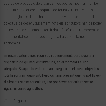
costos de producció dels països més pobres i per tant també
tenen la conseqüència negativa de fer baixar els preus als
mercats globals. I no s’ha de perdre de vista que, per assolir els
objectius de desenvolupament, tots els agricultors han de poder
guanyar-se la vida amb el seu treball. Dit d’una altra manera, la
sostenibilitat de la producció agrària ha de ser, també,
econòmica.
En resum, calen eines, recursos i coneixement, però posats a
disposició de qui hagi d’utilitzar-los, en el moment i el lloc
adequats. Si aquests esforços aconsegueixen els seus objectius,
tots hi sortirem guanyant. Però cal tenir present que no pot haver-
hi aliments sense agricultura, i no pot haver agricultura sense
aigua… ni sense agricultors.
Víctor Falguera.