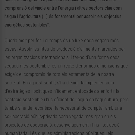
comprensió del vincle entre l’energia i altres sectors clau com
l’aigua i l’agricultura (…) és fonamental per assolir els objectius
energètics sostenibles”.
Queda molt per fer, i el temps és un luxe cada vegada més
escàs. Assolir les fites de producció d’aliments marcades per
les organitzacions internacionals, i fer-ho d’una forma cada
vegada més sostenible, és un repte d’enormes dimensions que
exigeix ​​el compromís de tots els estaments de la nostra
societat. En aquest sentit, s’ha d’exigir la implementació
d’estratègies i polítiques nítidament enfocades a enfortir la
captació sostenible i l’ús eficient de l’aigua en l’agricultura, però
també s’ha de reconèixer la necessitat de comptar amb una
col·laboració públic-privada cada vegada més gran en els
projectes de cooperació, desenvolupament i fins i tot acció
humanitària. I és que les administracions públiques i els