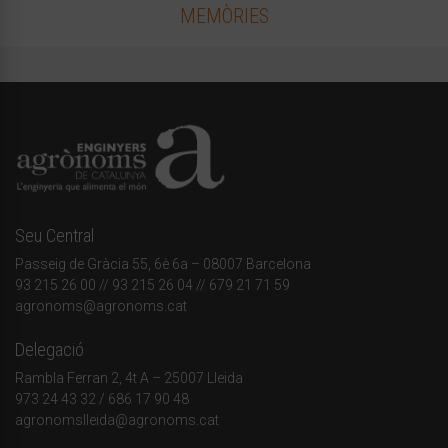
MEMÒRIES
Seu Central
Passeig de Gràcia 55, 6è 6a – 08007 Barcelona
93 215 26 00
// 93 215 26 04 // 679 21 71 59
agronoms@agronoms.cat
Delegació
Rambla Ferran 2, 4t A – 25007 Lleida
973 24 43 32
/
686 17 90 48
agronomslleida@agronoms.cat