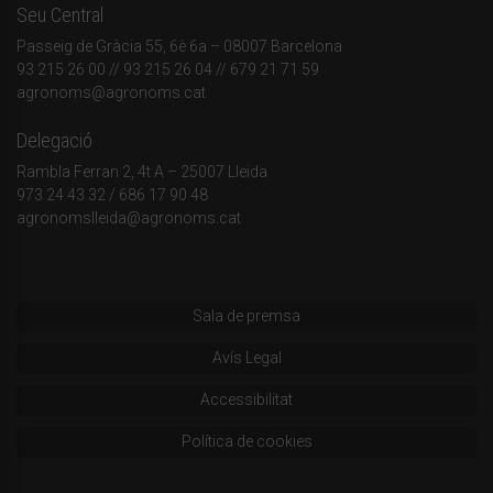
Seu Central
Passeig de Gràcia 55, 6è 6a – 08007 Barcelona
93 215 26 00
// 93 215 26 04 // 679 21 71 59
agronoms@agronoms.cat
Delegació
Rambla Ferran 2, 4t A – 25007 Lleida
973 24 43 32
/
686 17 90 48
agronomslleida@agronoms.cat
Sala de premsa
Avís Legal
Accessibilitat
Política de cookies