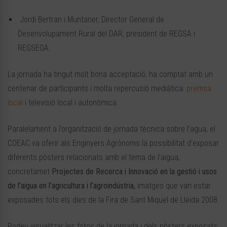
Jordi Bertran i Muntaner, Director General de
Desenvolupament Rural del DAR, president de REGSA i
REGSEGA.
La jornada ha tingut molt bona acceptació, ha comptat amb un
centenar de participants i molta repercusió mediàtica:
premsa
local
i televisió local i autonòmica.
Paralelament a l’organització de jornada tècnica sobre l’agua, el
COEAC va oferir als Enginyers Agrònoms la possibilitat d’exposar
diferents pòsters relacionats amb el tema de l’aigua,
concretamet
Projectes de Recerca i Innovació en la gestió i usos
de l’aigua en l’agricultura i l’agroindústria,
imatges que van estar
exposades tots els dies de la Fira de Sant Miquel de Lleida 2008.
Podeu visualitzar les fotos de la jornada i dels pòsters exposats.