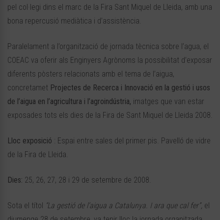
pel col·legi dins el marc de la Fira Sant Miquel de Lleida, amb una
bona repercusió mediàtica i d’assistència.
Paralelament a l’organització de jornada tècnica sobre l’agua, el
COEAC va oferir als Enginyers Agrònoms la possibilitat d’exposar
diferents pòsters relacionats amb el tema de l’aigua,
concretamet
Projectes de Recerca i Innovació en la gestió i usos
de l’aigua en l’agricultura i l’agroindústria,
imatges que van estar
exposades tots els dies de la Fira de Sant Miquel de Lleida 2008.
Lloc exposició
: Espai entre sales del primer pis. Pavelló de vidre
de la Fira de Lleida.
Dies:
25, 26, 27, 28 i 29 de setembre de 2008.
Sota el títol
“La gestió de l’aigua a Catalunya. I ara que cal fer”,
el
diumenge 28 de setembre, va tenir lloc la jornada organitzada