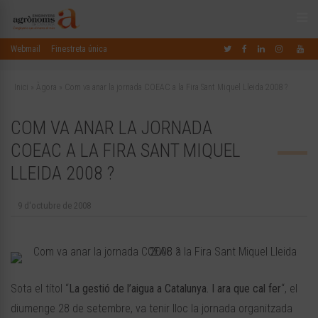
Webmail
Finestreta única
Inici
»
Àgora
»
Com va anar la jornada COEAC a la Fira Sant Miquel Lleida 2008 ?
COM VA ANAR LA JORNADA
COEAC A LA FIRA SANT MIQUEL
LLEIDA 2008 ?
9 d'octubre de 2008
Sota el títol “
La gestió de l’aigua a Catalunya. I ara que cal fer
“, el
diumenge 28 de setembre, va tenir lloc la jornada organitzada