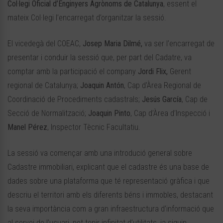
Col·legi Oficial d’Enginyers Agrònoms de Catalunya
, essent el
mateix Col·legi l’encarregat d’organitzar la sessió.
El vicedegà del COEAC,
Josep Maria Dilmé,
va ser l’encarregat de
presentar i conduir la sessió que, per part del Cadatre, va
comptar amb la participació el company
Jordi Flix,
Gerent
regional de Catalunya;
Joaquin Antón
, Cap d’Àrea Regional de
Coordinació de Procediments cadastrals;
Jesús García
, Cap de
Secció de Normalització;
Joaquin Pinto
, Cap d’Àrea d’Inspecció i
Manel Pérez
, Inspector Tècnic Facultatiu.
La sessió va començar amb una introdució general sobre
Cadastre immobiliari, explicant que el cadastre és una base de
dades sobre una plataforma que té representació gràfica i que
descriu el territori amb els diferents béns i immobles, destacant
la seva importància com a gran infraestructura d’informació que
al servei de l’usuari, pot tenir infinitat d’utilitats, ja siguin