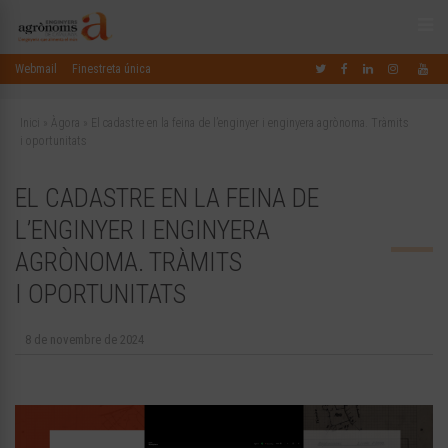
Webmail
Finestreta única
Inici
»
Àgora
»
El cadastre en la feina de l’enginyer i enginyera agrònoma. Tràmits
i oportunitats
EL CADASTRE EN LA FEINA DE
L’ENGINYER I ENGINYERA
AGRÒNOMA. TRÀMITS
I OPORTUNITATS
8 de novembre de 2024