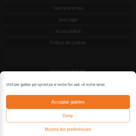
Sala de premsa
Avís Legal
Accessibilitat
Política de cookies
Accessos directes
Codi deontològic
Utilitzem galetes per optimitzar el nostre lloc web i el nostre servei.
Estatuts
Acceptar galetes
Logotips oficials
Deny
Mostra les preferències