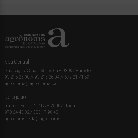
Seu Central
Passeig de Gràcia 55, 6è 6a – 08007 Barcelona
93 215 26 00
// 93 215 26 04 // 679 21 71 59
agronoms@agronoms.cat
Delegació
Rambla Ferran 2, 4t A – 25007 Lleida
973 24 43 32
/
686 17 90 48
agronomslleida@agronoms.cat