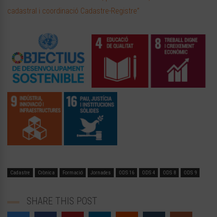
cadastral i coordinació Cadastre-Registre”
Cadastre
Crònica
Formació
Jornades
ODS 16
ODS 4
ODS 8
ODS 9
SHARE THIS POST