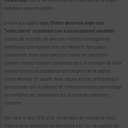
mediterrània
, com a forma d’alimentació que des de fa segles
segueixen aquests pobles.
Encara que aquest
tipus d’hàbits alimentaris hagin estat
“redescoberts”
recentment com a extremadament saludables
gràcies als resultats de diverses i recents investigacions
científiques que mostren com els habitants dels països
mediterranis tenen més baixos els nivells de colesterol i
pateixen menys malalties cardiovasculars, el concepte de dieta
mediterrània es va popularitzar poc desprès de la segona
Guerra Mundial. En aquells anys, alguns estudis antropològics
demostraven que la població de Creta tenia menys percentatge
de mortalitat per cardiopaties que la resta de poblacions
europees.
Més tard, a l’any 1970, el Dr. Ancel Keys, de l’escola de Salut
Pública de la Universitat de Minessota a EE UU, va publicar els