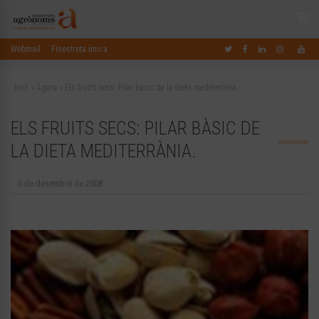
Webmail
Finestreta única
Inici
»
Àgora
»
Els fruits secs: Pilar bàsic de la dieta mediterrània.
ELS FRUITS SECS: PILAR BÀSIC DE
LA DIETA MEDITERRÀNIA.
5 de desembre de 2008