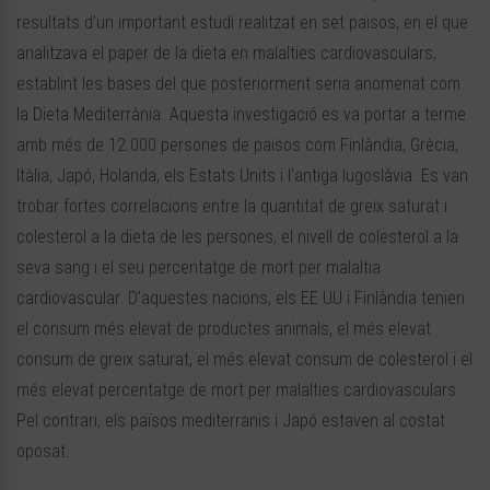
resultats d’un important estudi realitzat en set països, en el que
analitzava el paper de la dieta en malalties cardiovasculars,
establint les bases del que posteriorment seria anomenat com
la Dieta Mediterrània. Aquesta investigació es va portar a terme
amb més de 12.000 persones de països com Finlàndia, Grècia,
Itàlia, Japó, Holanda, els Estats Units i l’antiga Iugoslàvia. Es van
trobar fortes correlacions entre la quantitat de greix saturat i
colesterol a la dieta de les persones, el nivell de colesterol a la
seva sang i el seu percentatge de mort per malaltia
cardiovascular. D’aquestes nacions, els EE UU i Finlàndia tenien
el consum més elevat de productes animals, el més elevat
consum de greix saturat, el més elevat consum de colesterol i el
més elevat percentatge de mort per malalties cardiovasculars.
Pel contrari, els països mediterranis i Japó estaven al costat
oposat.