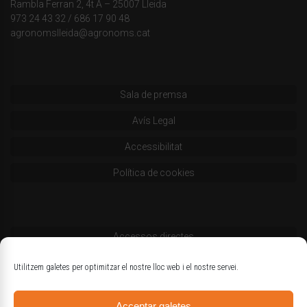
Rambla Ferran 2, 4t A – 25007 Lleida
973 24 43 32
/
686 17 90 48
agronomslleida@agronoms.cat
Sala de premsa
Avís Legal
Accessibilitat
Política de cookies
Accessos directes
Codi deontològic
Utilitzem galetes per optimitzar el nostre lloc web i el nostre servei.
Estatuts
Acceptar galetes