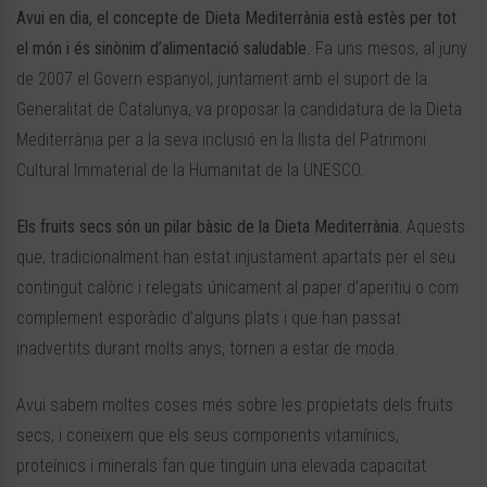
Avui en dia, el concepte de Dieta Mediterrània està estès per tot
el món i és sinònim d’alimentació saludable
. Fa uns mesos, al juny
de 2007 el Govern espanyol, juntament amb el suport de la
Generalitat de Catalunya, va proposar la candidatura de la Dieta
Mediterrània per a la seva inclusió en la llista del Patrimoni
Cultural Immaterial de la Humanitat de la UNESCO.
Els fruits secs són un pilar bàsic de la Dieta Mediterrània.
Aquests
que, tradicionalment han estat injustament apartats per el seu
contingut calòric i relegats únicament al paper d’aperitiu o com
complement esporàdic d’alguns plats i que han passat
inadvertits durant molts anys, tornen a estar de moda.
Avui sabem moltes coses més sobre les propietats dels fruits
secs, i coneixem que els seus components vitamínics,
proteínics i minerals fan que tinguin una elevada capacitat