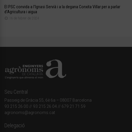
El PSC convida a l’Ignasi Servià i a la degana Conxita Villar per a parlar
d’Agricultura i aigua
16 de febrer de 2024
Seu Central
Passeig de Gràcia 55, 6è 6a – 08007 Barcelona
93 215 26 00
// 93 215 26 04 // 679 21 71 59
agronoms@agronoms.cat
Delegació