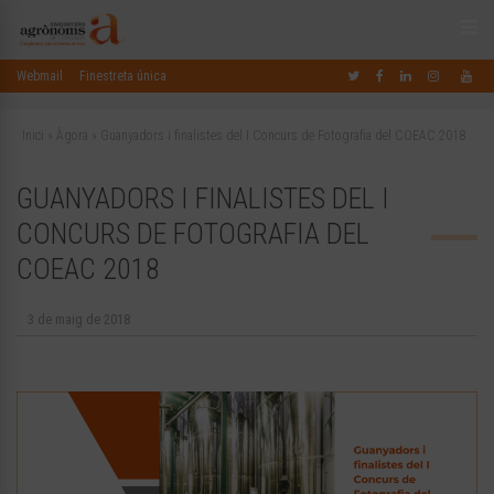
Webmail
Finestreta única
Inici
»
Àgora
»
Guanyadors i finalistes del I Concurs de Fotografia del COEAC 2018
GUANYADORS I FINALISTES DEL I
CONCURS DE FOTOGRAFIA DEL
COEAC 2018
3 de maig de 2018