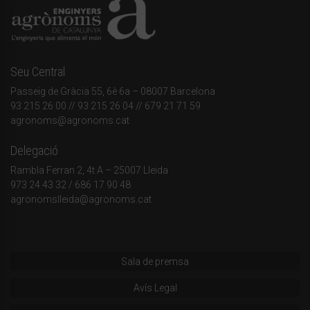
Seu Central
Passeig de Gràcia 55, 6è 6a – 08007 Barcelona
93 215 26 00
// 93 215 26 04 // 679 21 71 59
agronoms@agronoms.cat
Delegació
Rambla Ferran 2, 4t A – 25007 Lleida
973 24 43 32
/
686 17 90 48
agronomslleida@agronoms.cat
Sala de premsa
Avís Legal