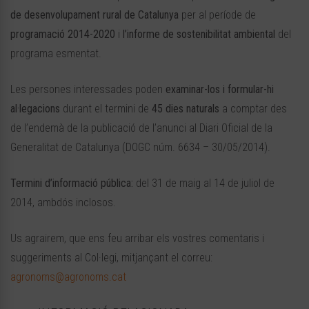
de desenvolupament rural de Catalunya
per al període de
programació 2014-2020
i
l’informe de sostenibilitat ambiental
del
programa esmentat.
Les persones interessades poden
examinar-los i formular-hi
al·legacions
durant el termini de
45 dies naturals
a comptar des
de l’endemà de la publicació de l’anunci al Diari Oficial de la
Generalitat de Catalunya (DOGC núm. 6634 – 30/05/2014).
Termini d’informació pública:
del 31 de maig al 14 de juliol de
2014, ambdós inclosos.
Us agrairem, que ens feu arribar els vostres comentaris i
suggeriments al Col·legi, mitjançant el correu:
agronoms@agronoms.cat