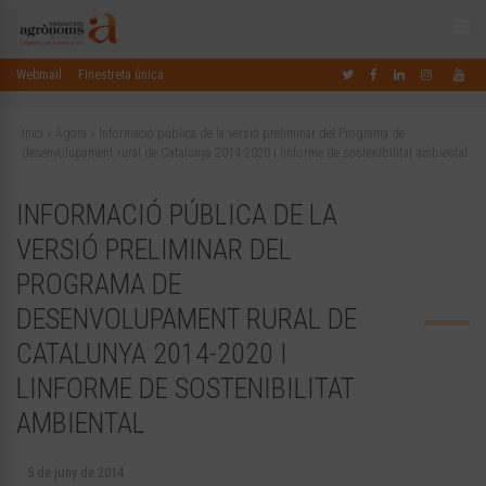
Webmail
Finestreta única
Inici
»
Àgora
»
Informació pública de la versió preliminar del Programa de
desenvolupament rural de Catalunya 2014-2020 i linforme de sostenibilitat ambiental
INFORMACIÓ PÚBLICA DE LA
VERSIÓ PRELIMINAR DEL
PROGRAMA DE
DESENVOLUPAMENT RURAL DE
CATALUNYA 2014-2020 I
LINFORME DE SOSTENIBILITAT
AMBIENTAL
5 de juny de 2014