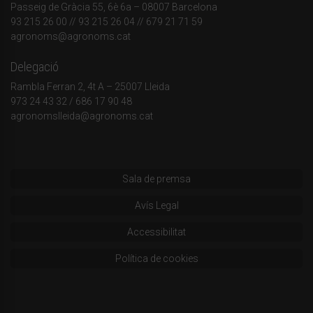
Passeig de Gràcia 55, 6è 6a – 08007 Barcelona
93 215 26 00
// 93 215 26 04 // 679 21 71 59
agronoms@agronoms.cat
Delegació
Rambla Ferran 2, 4t A – 25007 Lleida
973 24 43 32
/
686 17 90 48
agronomslleida@agronoms.cat
Sala de premsa
Avís Legal
Accessibilitat
Política de cookies