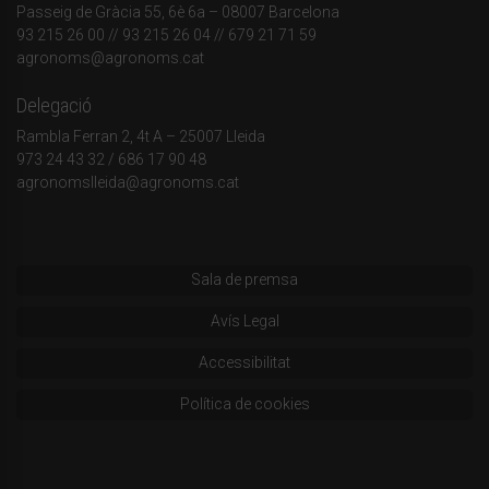
Passeig de Gràcia 55, 6è 6a – 08007 Barcelona
93 215 26 00
// 93 215 26 04 // 679 21 71 59
agronoms@agronoms.cat
Delegació
Rambla Ferran 2, 4t A – 25007 Lleida
973 24 43 32
/
686 17 90 48
agronomslleida@agronoms.cat
Sala de premsa
Avís Legal
Accessibilitat
Política de cookies