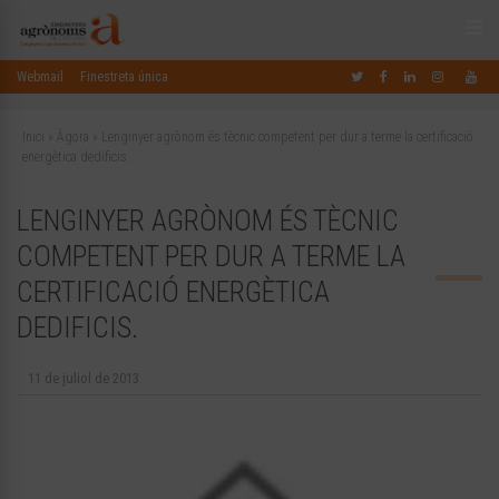
Webmail
Finestreta única
Inici
»
Àgora
»
Lenginyer agrònom és tècnic competent per dur a terme la certificació
energètica dedificis.
LENGINYER AGRÒNOM ÉS TÈCNIC
COMPETENT PER DUR A TERME LA
CERTIFICACIÓ ENERGÈTICA
DEDIFICIS.
11 de juliol de 2013