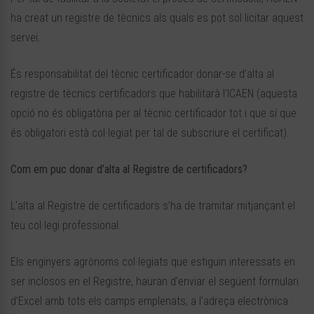
ha creat un registre de tècnics als quals es pot sol·licitar aquest
servei.
És responsabilitat del tècnic certificador donar-se d’alta al
registre de tècnics certificadors que habilitarà l’ICAEN (aquesta
opció no és obligatòria per al tècnic certificador tot i que sí que
és obligatori està col·legiat per tal de subscriure el certificat).
Com em puc donar d’alta al Registre de certificadors?
L’alta al Registre de certificadors s’ha de tramitar mitjançant el
teu col·legi professional.
Els enginyers agrònoms col·legiats que estiguin interessats en
ser inclosos en el Registre, hauran d’enviar el següent formulari
d’Excel amb tots els camps emplenats, a l’adreça electrònica