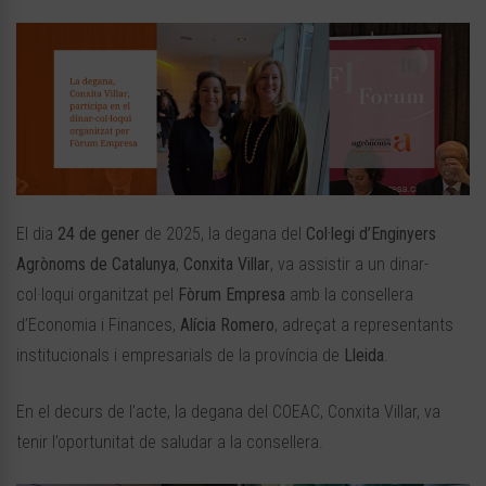
El dia
24 de gener
de 2025, la degana del
Col·legi d’Enginyers
Agrònoms de Catalunya
,
Conxita
Villar
, va assistir a un dinar-
col·loqui organitzat pel
Fòrum Empresa
amb la consellera
d’Economia i Finances,
Alícia Romero
, adreçat a r
epresentants
institucionals i empresarials de la província de
Lleida
.
En el decurs de l’acte, la degana del COEAC, Conxita Villar, va
tenir l’oportunitat de saludar a la consellera.