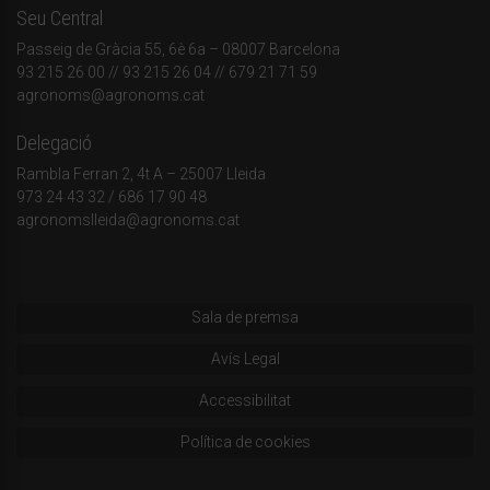
Seu Central
Passeig de Gràcia 55, 6è 6a – 08007 Barcelona
93 215 26 00
// 93 215 26 04 // 679 21 71 59
agronoms@agronoms.cat
Delegació
Rambla Ferran 2, 4t A – 25007 Lleida
973 24 43 32
/
686 17 90 48
agronomslleida@agronoms.cat
Sala de premsa
Avís Legal
Accessibilitat
Política de cookies