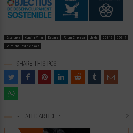
Catalunya
Conxita Villar
Degana
Fòrum Empresa
Lleida
ODS 16
ODS 17
Relacions Institucionals
SHARE THIS POST
RELATED ARTICLES