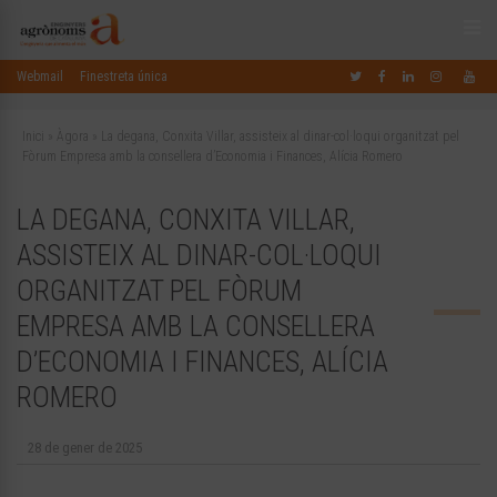
Webmail
Finestreta única
Inici
»
Àgora
»
La degana, Conxita Villar, assisteix al dinar-col·loqui organitzat pel
Fòrum Empresa amb la consellera d’Economia i Finances, Alícia Romero
LA DEGANA, CONXITA VILLAR,
ASSISTEIX AL DINAR-COL·LOQUI
ORGANITZAT PEL FÒRUM
EMPRESA AMB LA CONSELLERA
D’ECONOMIA I FINANCES, ALÍCIA
ROMERO
28 de gener de 2025