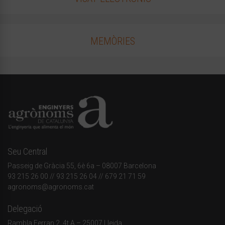
MEMÒRIES
Seu Central
Passeig de Gràcia 55, 6è 6a – 08007 Barcelona
93 215 26 00
// 93 215 26 04 // 679 21 71 59
agronoms@agronoms.cat
Delegació
Rambla Ferran 2, 4t A – 25007 Lleida