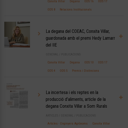
Conxita Villar
Degana
ODS 16
ODS 17
ODS 8
Relacions Institucionals
La degana del COEAC, Conxita Villar,
guardonada amb el premi Hedy Lamarr
del IIE
GENERAL
/
PUBLICACIONS
Conxita Villar
Degana
ODS 10
ODS 17
ODS 4
ODS 5
Premis i Distincions
La incertesa i els reptes en la
producció d’aliments, article de la
degana Conxita Villar a Som Rurals
ARTICLES
/
GENERAL
/
PUBLICACIONS
Articles - Enginyers Agrònoms
Conxita Villar