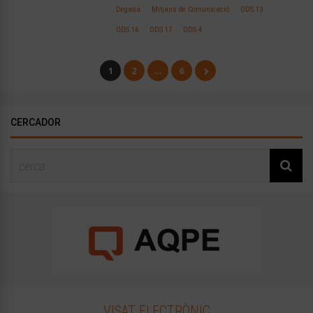
Degana
Mitjans de Comunicació
ODS 13
ODS 16
ODS 17
ODS 4
1
2
…
6
CERCADOR
VISAT ELECTRÒNIC