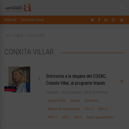
Webmail
Finestreta única
Inici
»
Àgora
»
Conxita Villar
CONXITA VILLAR
Entrevista a la degana del COEAC,
Conxita Villar, al programa Impuls
GENERAL
/
PUBLICACIONS
/
SALA DE PREMSA
Conxita Villar
Degana
Entrevista
Mitjans de Comunicació
ODS 12
ODS 13
ODS 17
ODS 2
ODS 3
Sector agroalimentari