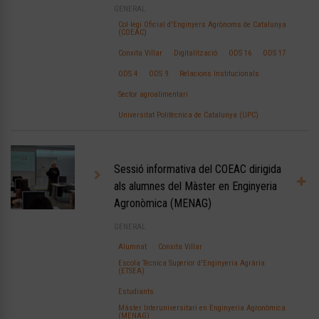
GENERAL
Col·legi Oficial d'Enginyers Agrònoms de Catalunya
(COEAC)
Conxita Villar
Digitalització
ODS 16
ODS 17
ODS 4
ODS 9
Relacions Institucionals
Sector agroalimentari
Universitat Politècnica de Catalunya (UPC)
Sessió informativa del COEAC dirigida
als alumnes del Màster en Enginyeria
Agronòmica (MENAG)
GENERAL
Alumnat
Conxita Villar
Escola Tècnica Superior d'Enginyeria Agrària
(ETSEA)
Estudiants
Màster Interuniversitari en Enginyeria Agronòmica
(MENAG)