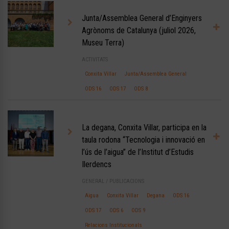
Junta/Assemblea General d’Enginyers
Agrònoms de Catalunya (juliol 2026,
Museu Terra)
ACTIVITATS
Conxita Villar
Junta/Assemblea General
ODS 16
ODS 17
ODS 8
La degana, Conxita Villar, participa en la
taula rodona “Tecnologia i innovació en
l’ús de l’aigua” de l’Institut d’Estudis
Ilerdencs
GENERAL
/
PUBLICACIONS
Aigua
Conxita Villar
Degana
ODS 16
ODS 17
ODS 6
ODS 9
Relacions Institucionals