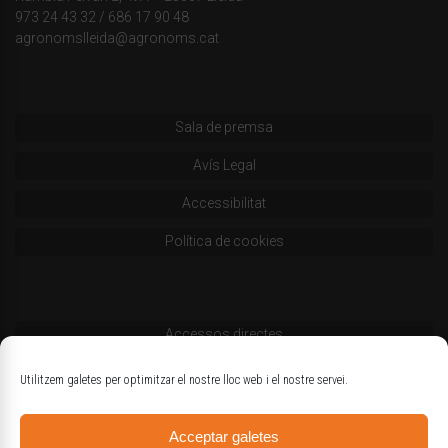
973 24 43 32
/
686 17 90 48
agronomslleida@agronoms.cat
Sala de premsa
Avís Legal
Accessibilitat
Política de cookies
Accessos directes
Codi deontològic
Utilitzem galetes per optimitzar el nostre lloc web i el nostre servei.
Estatuts
Acceptar galetes