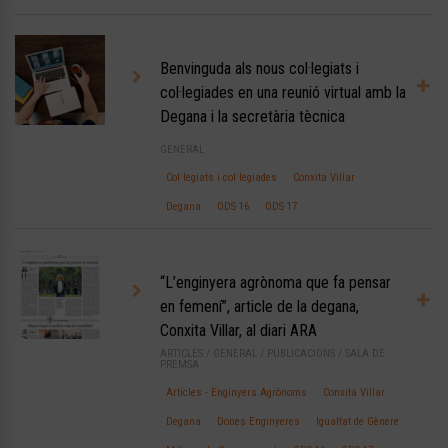
Benvinguda als nous col·legiats i
col·legiades en una reunió virtual amb la
Degana i la secretària tècnica
GENERAL
Col·legiats i col·legiades
Conxita Villar
Degana
ODS 16
ODS 17
“L’enginyera agrònoma que fa pensar
en femení”, article de la degana,
Conxita Villar, al diari ARA
ARTICLES
/
GENERAL
/
PUBLICACIONS
/
SALA DE
PREMSA
Articles - Enginyers Agrònoms
Conxita Villar
Degana
Dones Enginyeres
Igualtat de Gènere