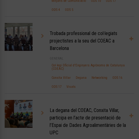
Mitjans de Comunicació
ODS 10
ODS 17
ODS 4
ODS 5
Trobada professional de col·legiats
projectistes a la seu del COEAC a
Barcelona
GENERAL
Col·legi Oficial d'Enginyers Agrònoms de Catalunya
(COEAC)
Conxita Villar
Degana
Networking
ODS 16
ODS 17
Visats
La degana del COEAC, Conxita Villar,
participa en l’acte de presentació de
l’Espai de Dades Agroalimentàries de la
UPC