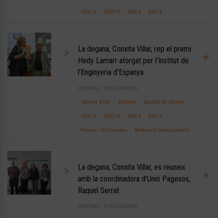
ODS 16
ODS 17
ODS 4
ODS 8
La degana, Conxita Villar, rep el premi
Hedy Lamarr atorgat per l’Institut de
l’Enginyeria d’Espanya
GENERAL
/
PUBLICACIONS
Conxita Villar
Degana
Igualtat de Gènere
ODS 10
ODS 16
ODS 4
ODS 5
Premis i Distincions
Relacions Institucionals
La degana, Conxita Villar, es reuneix
amb la coordinadora d’Unió Pagesos,
Raquel Serrat
GENERAL
/
PUBLICACIONS