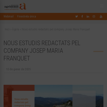
Webmail
Finestreta única
Inici
»
Àgora
»
Nous estudis redactats pel company Josep Maria Franquet
NOUS ESTUDIS REDACTATS PEL
COMPANY JOSEP MARIA
FRANQUET
10 de gener de 2025