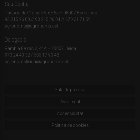
Seu Central
Passeig de Gràcia 55, 6è 6a – 08007 Barcelona
93 215 26 00
// 93 215 26 04 // 679 21 71 59
agronoms@agronoms.cat
Delegació
Rambla Ferran 2, 4t A – 25007 Lleida
973 24 43 32
/
686 17 90 48
agronomslleida@agronoms.cat
Sala de premsa
Avís Legal
Accessibilitat
Política de cookies