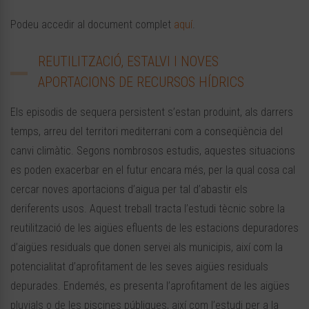
Podeu accedir al document complet
aquí
.
REUTILITZACIÓ, ESTALVI I NOVES
APORTACIONS DE RECURSOS HÍDRICS
Els episodis de sequera persistent s’estan produint, als darrers
temps, arreu del territori mediterrani com a conseqüència del
canvi climàtic. Segons nombrosos estudis, aquestes situacions
es poden exacerbar en el futur encara més, per la qual cosa cal
cercar noves aportacions d’aigua per tal d’abastir els
deriferents usos. Aquest treball tracta l’estudi tècnic sobre la
reutilització de les aigües efluents de les estacions depuradores
d’aigües residuals que donen servei als municipis, així com la
potencialitat d’aprofitament de les seves aigües residuals
depurades. Endemés, es presenta l’aprofitament de les aigües
pluvials o de les piscines públiques, així com l’estudi per a la