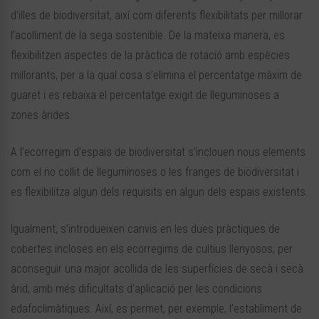
d’illes de biodiversitat, així com diferents flexibilitats per millorar
l’acolliment de la sega sostenible. De la mateixa manera, es
flexibilitzen aspectes de la pràctica de rotació amb espècies
millorants, per a la qual cosa s’elimina el percentatge màxim de
guaret i es rebaixa el percentatge exigit de lleguminoses a
zones àrides.
A l’ecorregim d’espais de biodiversitat s’inclouen nous elements
com el no collit de lleguminoses o les franges de biodiversitat i
es flexibilitza algun dels requisits en algun dels espais existents.
Igualment, s’introdueixen canvis en les dues pràctiques de
cobertes incloses en els ecorregims de cultius llenyosos, per
aconseguir una major acollida de les superfícies de secà i secà
àrid, amb més dificultats d’aplicació per les condicions
edafoclimàtiques. Així, es permet, per exemple, l’establiment de