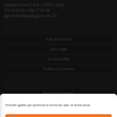
Rambla Ferran 2, 4t A – 25007 Lleida
973 24 43 32
/
686 17 90 48
agronomslleida@agronoms.cat
Sala de premsa
Avís Legal
Accessibilitat
Política de cookies
Accessos directes
Codi deontològic
Utilitzem galetes per optimitzar el nostre lloc web i el nostre servei.
Estatuts