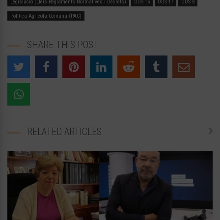
Legislació (Lleis Reglaments Normatives i Decrets)
ODS 16
ODS 17
ODS 8
Política Agrícola Comuna (PAC)
SHARE THIS POST
RELATED ARTICLES