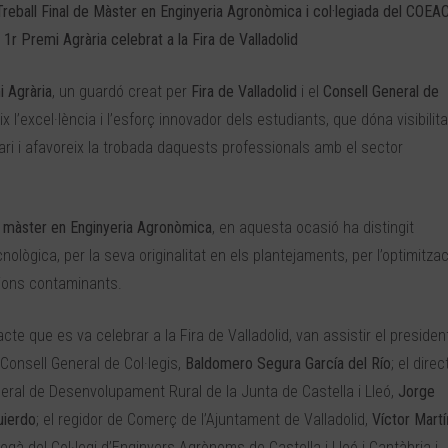
 Treball Final de Màster en Enginyeria Agronòmica i col·legiada del COEAC
 1r Premi Agrària celebrat a la Fira de Valladolid
 Agrària
, un guardó creat per
Fira de Valladolid
i el
Consell General de
x l’excel·lència i l’esforç innovador dels estudiants, que dóna visibilita
ri i afavoreix la trobada daquests professionals amb el sector
 de màster en Enginyeria Agronòmica
, en aquesta ocasió ha distingit
lògica, per la seva originalitat en els plantejaments, per l’optimitzac
sions contaminants.
’acte que es va celebrar a la Fira de Valladolid, van assistir el presiden
 Consell General de Col·legis,
Baldomero Segura García del Río
; el direc
eral de Desenvolupament Rural de la Junta de Castella i Lleó,
Jorge
uierdo
; el regidor de Comerç de l’Ajuntament de Valladolid,
Víctor Martí
degà del Col·legi d’Enginyers Agrònoms de Castella i Lleó i Cantàbria i