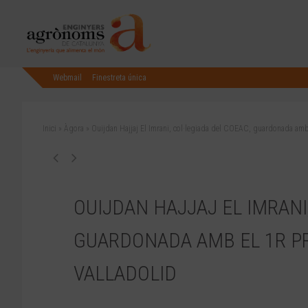
Webmail
Finestreta única
Inici
»
Àgora
»
Ouijdan Hajjaj El Imrani, col·legiada del COEAC, guardonada amb e
OUIJDAN HAJJAJ EL IMRANI
GUARDONADA AMB EL 1R PRE
VALLADOLID