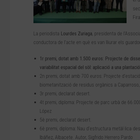
sec
Fir
La periodista
Lourdes Zuriaga
, presidenta de l’Assoc
conductora de l’acte en què es van lliurar els guard
1r premi, dotat amb 1.500 euros: Projecte de disse
variabilitat espacial del sòl: aplicació a una plantac
2n premi, dotat amb 700 euros: Projecte d’estació
biometanització de residus orgànics a Caparroso, 
3r premi, declarat desert.
4t premi, diploma: Projecte de parc urbà de 66.000
López
5è premi, declarat desert.
6è premi, diploma: Nau d’estructura metàl·lica d
Ibáñez, Albacete. Autor, Sigfrido Herrero Pardo