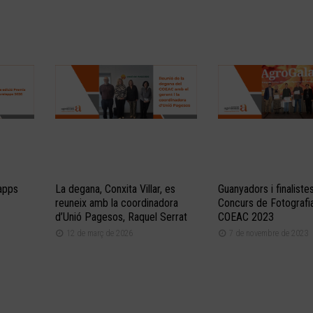
apps
La degana, Conxita Villar, es
Guanyadors i finalistes
reuneix amb la coordinadora
Concurs de Fotografia
d’Unió Pagesos, Raquel Serrat
COEAC 2023
12 de març de 2026
7 de novembre de 2023