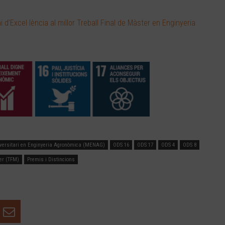
i d’Excel·lència al millor Treball Final de Màster en Enginyeria
iversitari en Enginyeria Agronòmica (MENAG)
ODS 16
ODS 17
ODS 4
ODS 8
ter (TFM)
Premis i Distincions