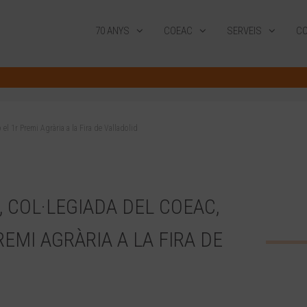
70 ANYS
COEAC
SERVEIS
CO
l 1r Premi Agrària a la Fira de Valladolid
, COL·LEGIADA DEL COEAC,
MI AGRÀRIA A LA FIRA DE