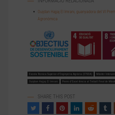
INFORMACIÓ RELACIONADA
Ouijdan Hajjaj El Imrani, guanyadora del VI Prem
Agronòmica
Escola Tècnica Superior d'Enginyeria Agrària (ETSEA)
Màster Interun
Ouijdan Hajjaj El Imrani
Premi d'Excel·lència al Treball Final de Màs
SHARE THIS POST