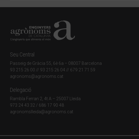
Seu Central
Passeig de Gràcia 55, 6è 6a – 08007 Barcelona
93 215 26 00
// 93 215 26 04 // 679 21 71 59
agronoms@agronoms.cat
Delegació
Rambla Ferran 2, 4t A – 25007 Lleida
973 24 43 32
/
686 17 90 48
agronomslleida@agronoms.cat