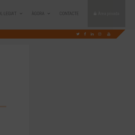
L·LEGIA’T
ÀGORA
CONTACTE
Àrea privada