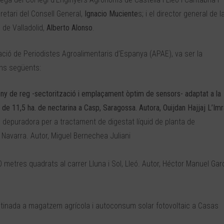
retari del Consell General,
Ignacio Muciente
s; i el director general de l
a de Valladolid,
Alberto Alonso
.
iació de Periodistes Agroalimentaris d’Espanya (APAE), va ser la
ons següents:
ny de reg -sectorització i emplaçament òptim de sensors- adaptat a la
ió de 11,5 ha. de nectarina a Casp, Saragossa. Autora, Ouijdan Hajjaj L’Imr
 depuradora per a tractament de digestat líquid de planta de
Navarra. Autor, Miguel Bernechea Juliani
 metres quadrats al carrer Lluna i Sol, Lleó. Autor, Héctor Manuel Gar
estinada a magatzem agrícola i autoconsum solar fotovoltaic a Casas