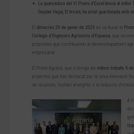
La guanyadora del VI Premi d’Excel·lència al millor
Ouijdan Hajjaj El Imrani, ha estat guardonada amb el
El
dimecres 29 de gener de 2025
es va lliurar el
Premi
Col·legis d’Enginyers Agrònoms d’Espanya
, que reconei
propostes que contribueixin al desenvolupament agra
empresarial.
El Premi Agrària, que s’atorga als
millors treballs fi
projectes que han destacat per la seva innovació tecno
de recursos, l’estalvi energètic o la reducció d’emis
A l
del
gen
Izq
el 