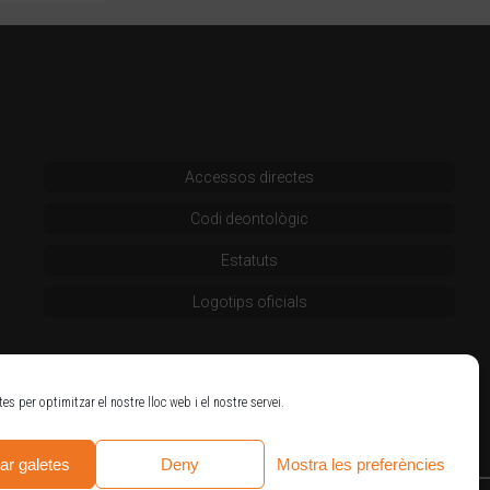
Accessos directes
Codi deontològic
Estatuts
Logotips oficials
tes per optimitzar el nostre lloc web i el nostre servei.
ar galetes
Deny
Mostra les preferències