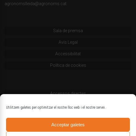
agronomslleida@agronoms.cat
Sala de premsa
Avís Legal
Accessibilitat
Política de cookies
Accessos directes
Codi deontològic
Utilitzem galetes per optimitzar el nostre lloc web i el nostre servei.
Estatuts
Acceptar galetes
Logotips oficials