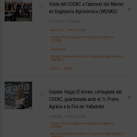
Visita del COEAC a l’alumnat del Màster
en Enginyeria Agronòmica (MENAG)
ACTIVITATS
/
GENERAL
Alumnat
Conxita Villar
Escola Tècnica Superior d'Enginyeria Agrària
(ETSEA)
Estudiants
Màster Interuniversitari en Enginyeria Agronòmica
(MENAG)
ODS 4
ODS 8
Ouijdan Hajjaj El Imrani, col·legiada del
COEAC, guardonada amb el 1r Premi
Agrària a la Fira de Valladolid
GENERAL
/
PUBLICACIONS
Escola Tècnica Superior d'Enginyeria Agrària
(ETSEA)
Màster Interuniversitari en Enginyeria Agronòmica