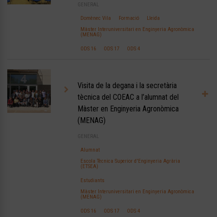
GENERAL
Domènec Vila
Formació
Lleida
Màster Interuniversitari en Enginyeria Agronòmica
(MENAG)
ODS 16
ODS 17
ODS 4
Visita de la degana i la secretària
tècnica del COEAC a l’alumnat del
Màster en Enginyeria Agronòmica
(MENAG)
GENERAL
Alumnat
Escola Tècnica Superior d'Enginyeria Agrària
(ETSEA)
Estudiants
Màster Interuniversitari en Enginyeria Agronòmica
(MENAG)
ODS 16
ODS 17
ODS 4