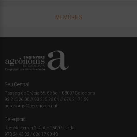
MEMÒRIES
Seu Central
Passeig de Gràcia 55, 6è 6a – 08007 Barcelona
93 215 26 00
// 93 215 26 04 // 679 21 71 59
agronoms@agronoms.cat
Delegació
Rambla Ferran 2, 4t A – 25007 Lleida
973 24 43 32
/
686 17 90 48