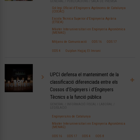
GENERAL
/
PUBLICACIONS
/
SALA DE PREMSA
Col·legi Oficial d'Enginyers Agrònoms de Catalunya
(COEAC)
Escola Tècnica Superior d'Enginyeria Agrària
(ETSEA)
Màster Interuniversitari en Enginyeria Agronòmica
(MENAG)
Mitjans de Comunicació
ODS 16
ODS 17
ODS 4
Ouijdan Hajjaj El Imrani
UPCI defensa el manteniment de la
classificació diferenciada entre els
Cossos d’Enginyers i d’Enginyers
Tècnics a la funció pública
GENERAL
/
INFORMACIÓ FISCAL I LABORAL
/
LEGISLACIÓ
Enginyers/es de Catalunya
Màster Interuniversitari en Enginyeria Agronòmica
(MENAG)
ODS 16
ODS 17
ODS 4
ODS 8