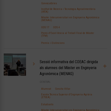
Convocatòries
Institut de Recerca i Tecnologia Agroalimentària
(IRTA)
Màster Interuniversitari en Enginyeria Agronòmica
(MENAG)
ODS 17
ODS 4
Premi d'Excel·lència al Treball Final de Màster
(TFM)
Premis i Distincions
Sessió informativa del COEAC dirigida
als alumnes del Màster en Enginyeria
Agronòmica (MENAG)
GENERAL
Alumnat
Conxita Villar
Escola Tècnica Superior d'Enginyeria Agrària
(ETSEA)
Estudiants
Màster Interuniversitari en Enginyeria Agronòmica