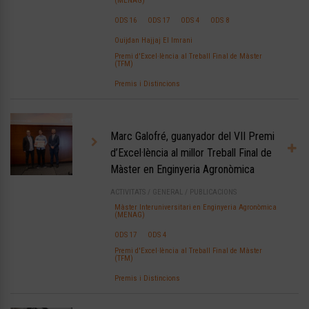
(MENAG)
ODS 16
ODS 17
ODS 4
ODS 8
Ouijdan Hajjaj El Imrani
Premi d'Excel·lència al Treball Final de Màster
(TFM)
Premis i Distincions
Marc Galofré, guanyador del VII Premi
d’Excel·lència al millor Treball Final de
Màster en Enginyeria Agronòmica
ACTIVITATS
/
GENERAL
/
PUBLICACIONS
Màster Interuniversitari en Enginyeria Agronòmica
(MENAG)
ODS 17
ODS 4
Premi d'Excel·lència al Treball Final de Màster
(TFM)
Premis i Distincions