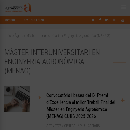
Webmail
Finestreta única
Inici
»
Àgora
»
Màster Interuniversitari en Enginyeria Agronòmica (MENAG)
MÀSTER INTERUNIVERSITARI EN
ENGINYERIA AGRONÒMICA
(MENAG)
Convocatòria i bases del IX Premi
d’Excel·lència al millor Treball Final del
Màster en Enginyeria Agronòmica
(MENAG) CURS 2025-2026
ACTIVITATS
/
GENERAL
/
PUBLICACIONS