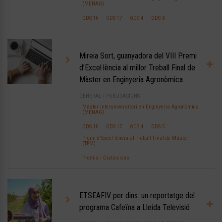
(MENAG)
ODS 16
ODS 17
ODS 4
ODS 8
Mireia Sort, guanyadora del VIII Premi
d’Excel·lència al millor Treball Final de
Màster en Enginyeria Agronòmica
GENERAL
/
PUBLICACIONS
Màster Interuniversitari en Enginyeria Agronòmica
(MENAG)
ODS 10
ODS 17
ODS 4
ODS 5
Premi d'Excel·lència al Treball Final de Màster
(TFM)
Premis i Distincions
ETSEAFIV per dins: un reportatge del
programa Cafeïna a Lleida Televisió