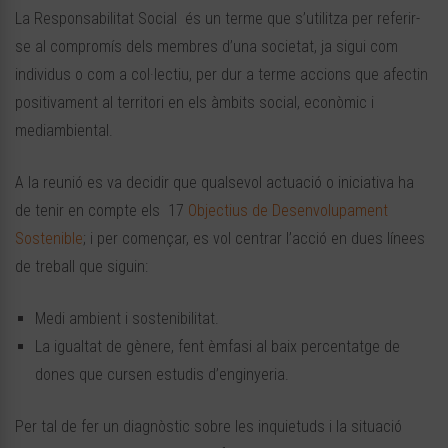
La Responsabilitat Social és un terme que s’utilitza per referir-
se al compromís dels membres d’una societat, ja sigui com
individus o com a col·lectiu, per dur a terme accions que afectin
positivament al territori en els àmbits social, econòmic i
mediambiental.
A la reunió es va decidir que qualsevol actuació o iniciativa ha
de tenir en compte els 17
Objectius de Desenvolupament
Sostenible
; i per començar, es vol centrar l’acció en dues línees
de treball que siguin:
Medi ambient i sostenibilitat.
La igualtat de gènere, fent èmfasi al baix percentatge de
dones que cursen estudis d’enginyeria.
Per tal de fer un diagnòstic sobre les inquietuds i la situació