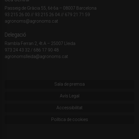
Passeig de Gràcia 55, 6è 6a – 08007 Barcelona
93 215 26 00
// 93 215 26 04 // 679 21 71 59
agronoms@agronoms.cat
Delegació
Rambla Ferran 2, 4t A – 25007 Lleida
973 24 43 32
/
686 17 90 48
agronomslleida@agronoms.cat
Sala de premsa
Avís Legal
Accessibilitat
Política de cookies