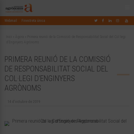
Webmail
Finestreta única
Inici
»
Àgora
»
Primera reunió de la Comissió de Responsabilitat Social del Col·legi
d’Enginyers Agrònoms
PRIMERA REUNIÓ DE LA COMISSIÓ
DE RESPONSABILITAT SOCIAL DEL
COL·LEGI D’ENGINYERS
AGRÒNOMS
14 d'octubre de 2019