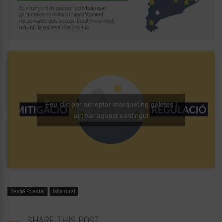
Feu clic per acceptar màrqueting galetes i
activar aquest contingut
Gestió Forestal
Món rural
SHARE THIS POST