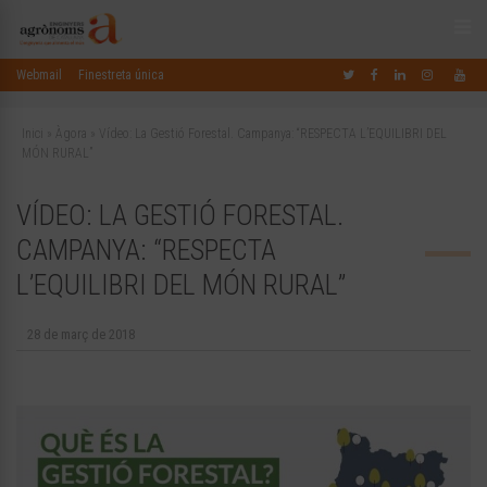
Webmail
Finestreta única
Inici
»
Àgora
»
Vídeo: La Gestió Forestal. Campanya: “RESPECTA L’EQUILIBRI DEL
MÓN RURAL”
VÍDEO: LA GESTIÓ FORESTAL.
CAMPANYA: “RESPECTA
L’EQUILIBRI DEL MÓN RURAL”
28 de març de 2018