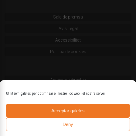
Sala de premsa
Avís Legal
Accessibilitat
Política de cookies
Accessos directes
Codi deontològic
Utilitzem galetes per optimitzar el nostre lloc web i el nostre servei.
Estatuts
Acceptar galetes
Logotips oficials
Deny