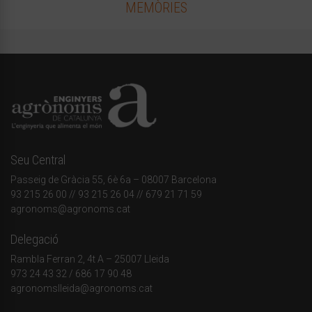
MEMÒRIES
Seu Central
Passeig de Gràcia 55, 6è 6a – 08007 Barcelona
93 215 26 00
// 93 215 26 04 // 679 21 71 59
agronoms@agronoms.cat
Delegació
Rambla Ferran 2, 4t A – 25007 Lleida
973 24 43 32
/
686 17 90 48
agronomslleida@agronoms.cat