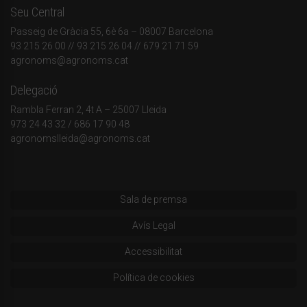
Seu Central
Passeig de Gràcia 55, 6è 6a – 08007 Barcelona
93 215 26 00
// 93 215 26 04 // 679 21 71 59
agronoms@agronoms.cat
Delegació
Rambla Ferran 2, 4t A – 25007 Lleida
973 24 43 32
/
686 17 90 48
agronomslleida@agronoms.cat
Sala de premsa
Avís Legal
Accessibilitat
Política de cookies