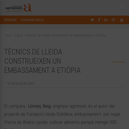
Webmail
Finestreta única
Inici
»
Àgora
»
Tècnics de Lleida construeixen un embassament a Etiòpia
TÈCNICS DE LLEIDA
CONSTRUEIXEN UN
EMBASSAMENT A ETIÒPIA
15 de juny de 2012
El company
Llorenç Reig
, enginyer agrònom, és el autor del
projecte de Fundació Lleida Solidària, embassament per regar
l’horta de Wukro i poder cultivar aliments perquè mengin 300