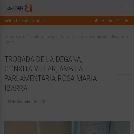
Webmail
Finestreta única
Inici
»
Àgora
»
Trobada de la degana, Conxita Villar, amb la parlamentària Rosa Maria
Ibarra
TROBADA DE LA DEGANA,
CONXITA VILLAR, AMB LA
PARLAMENTÀRIA ROSA MARIA
IBARRA
14 de desembre de 2023