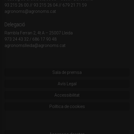
93 215 26 00
// 93 215 26 04 // 679 21 71 59
agronoms@agronoms.cat
Delegació
Rambla Ferran 2, 4t A – 25007 Lleida
973 24 43 32
/
686 17 90 48
agronomslleida@agronoms.cat
Sala de premsa
Avís Legal
Accessibilitat
Política de cookies