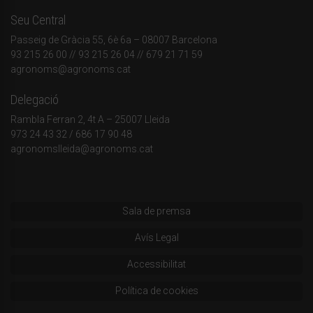
Seu Central
Passeig de Gràcia 55, 6è 6a – 08007 Barcelona
93 215 26 00
// 93 215 26 04 // 679 21 71 59
agronoms@agronoms.cat
Delegació
Rambla Ferran 2, 4t A – 25007 Lleida
973 24 43 32
/
686 17 90 48
agronomslleida@agronoms.cat
Sala de premsa
Avís Legal
Accessibilitat
Política de cookies