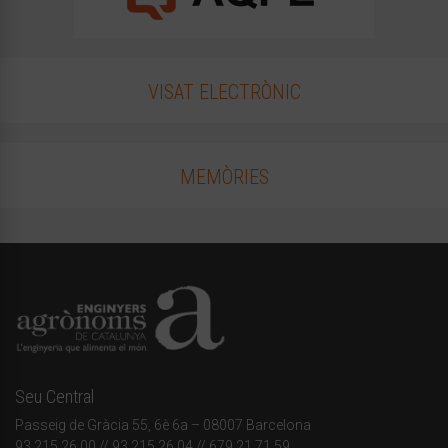
VISAT ELECTRÒNIC
MEMÒRIES
Seu Central
Passeig de Gràcia 55, 6è 6a – 08007 Barcelona
93 215 26 00
// 93 215 26 04 // 679 21 71 59