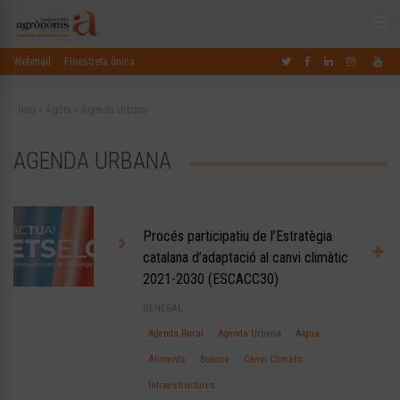
Webmail
Finestreta única
Inici
»
Àgora
»
Agenda Urbana
AGENDA URBANA
Procés participatiu de l’Estratègia
catalana d’adaptació al canvi climàtic
2021-2030 (ESCACC30)
GENERAL
Agenda Rural
Agenda Urbana
Aigua
Aliments
Boscos
Canvi Climàtic
Infraestructures