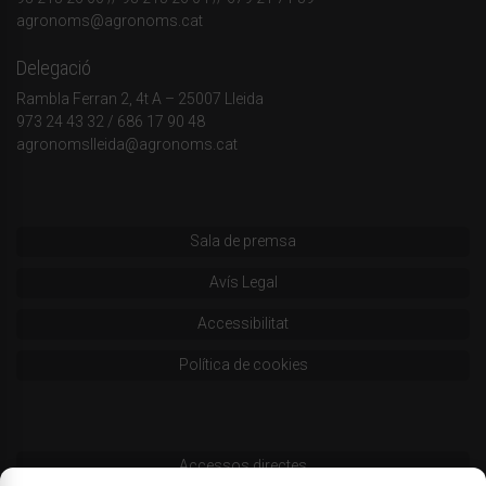
agronoms@agronoms.cat
Delegació
Rambla Ferran 2, 4t A – 25007 Lleida
973 24 43 32
/
686 17 90 48
agronomslleida@agronoms.cat
Sala de premsa
Avís Legal
Accessibilitat
Política de cookies
Accessos directes