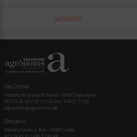
MEMÒRIES
Seu Central
Passeig de Gràcia 55, 6è 6a – 08007 Barcelona
93 215 26 00
// 93 215 26 04 // 679 21 71 59
agronoms@agronoms.cat
Delegació
Rambla Ferran 2, 4t A – 25007 Lleida
973 24 43 32
/
686 17 90 48