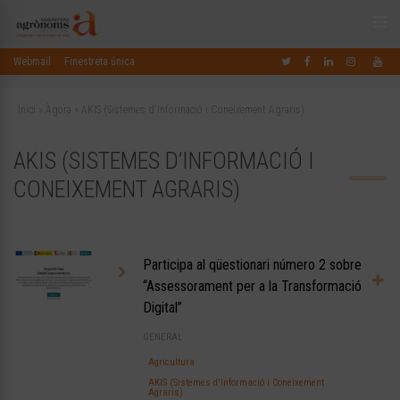
Webmail
Finestreta única
Inici
»
Àgora
»
AKIS (Sistemes d'Informació i Coneixement Agraris)
AKIS (SISTEMES D’INFORMACIÓ I
CONEIXEMENT AGRARIS)
Participa al qüestionari número 2 sobre
“Assessorament per a la Transformació
Digital”
GENERAL
Agricultura
AKIS (Sistemes d'Informació i Coneixement
Agraris)