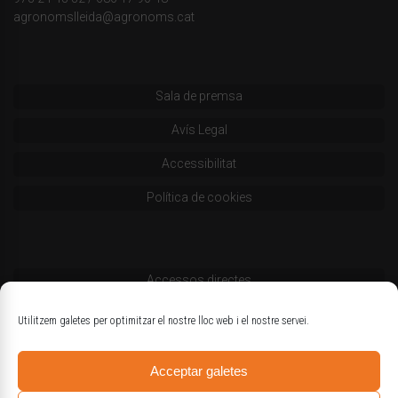
agronomslleida@agronoms.cat
Sala de premsa
Avís Legal
Accessibilitat
Política de cookies
Accessos directes
Codi deontològic
Utilitzem galetes per optimitzar el nostre lloc web i el nostre servei.
Estatuts
Acceptar galetes
Logotips oficials