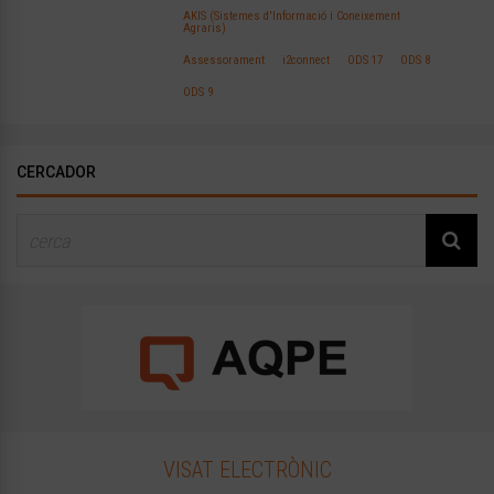
AKIS (Sistemes d'Informació i Coneixement
Agraris)
Assessorament
i2connect
ODS 17
ODS 8
ODS 9
CERCADOR
VISAT ELECTRÒNIC