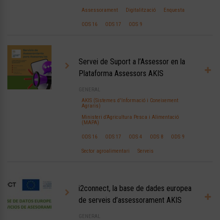
Assessorament
Digitalització
Enquesta
ODS 16
ODS 17
ODS 9
Servei de Suport a l’Assessor en la
Plataforma Assessors AKIS
GENERAL
AKIS (Sistemes d'Informació i Coneixement
Agraris)
Ministeri d’Agricultura Pesca i Alimentació
(MAPA)
ODS 16
ODS 17
ODS 4
ODS 8
ODS 9
Sector agroalimentari
Serveis
i2connect, la base de dades europea
de serveis d’assessorament AKIS
GENERAL