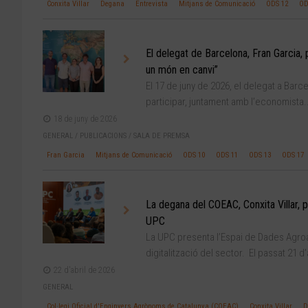
Conxita Villar
Degana
Entrevista
Mitjans de Comunicació
ODS 12
OD
El delegat de Barcelona, Fran Garcia,
un món en canvi”
El 17 de juny de 2026, el delegat a Barc
participar, juntament amb l’economista.
18 de juny de 2026
GENERAL
/
PUBLICACIONS
/
SALA DE PREMSA
Fran Garcia
Mitjans de Comunicació
ODS 10
ODS 11
ODS 13
ODS 17
La degana del COEAC, Conxita Villar, p
UPC
La UPC presenta l’Espai de Dades Agro
digitalització del sector. El passat 21 d’
22 d'abril de 2026
GENERAL
Col·legi Oficial d'Enginyers Agrònoms de Catalunya (COEAC)
Conxita Villar
D