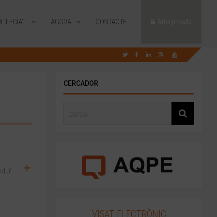
L·LEGIA’T
ÀGORA
CONTACTE
Àrea privada
CERCADOR
oduït
VISAT ELECTRÒNIC