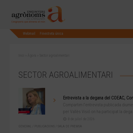
Webmail
Finestreta única
Inici
»
Àgora
»
Sector agroalimentari
SECTOR AGROALIMENTARI
Entrevista a la degana del COEAC, Conx
Compartim l’entrevista publicada diumen
per Vallès Visió on ha participat la dega.
8 de juliol de 2026
GENERAL
/
PUBLICACIONS
/
SALA DE PREMSA