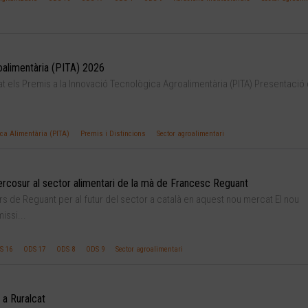
oalimentària (PITA) 2026
t els Premis a la Innovació Tecnològica Agroalimentària (PITA) Presentació
ica Alimentària (PITA)
Premis i Distincions
Sector agroalimentari
rcosur al sector alimentari de la mà de Francesc Reguant
ilars de Reguant per al futur del sector a català en aquest nou mercat El nou
issi...
S 16
ODS 17
ODS 8
ODS 9
Sector agroalimentari
 a Ruralcat