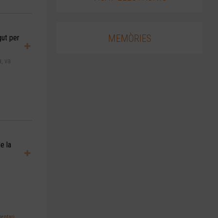
MEMÒRIES
gut per
, va
e la
mentari