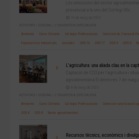
Les emissions del sector agroalimentari,
presencial a la seu del Col·legi Ofic...
19 de maig de 2025
ACTIVITATS
/
GENERAL
/
L'ENGINYER/A ESPECIALISTA
Aliments
Canvi Climàtic
Col·legis Professionals
Comissió de Transició Ene
Enginyers/es Industrials
Jornades
ODS 16
ODS 17
ODS 4
ODS 8
S
L’agricultura: una aliada clau en la capt
Captació de CO2 per l’agricultura i sit
agroalimentària El dimecres 7 de maig d
8 de maig de 2025
ACTIVITATS
/
GENERAL
/
L'ENGINYER/A ESPECIALISTA
Aliments
Canvi Climàtic
Col·legis Professionals
Comissió valorització cap
ODS 4
ODS 8
Sector agroalimentari
Recursos tècnics, econòmics i divulgat