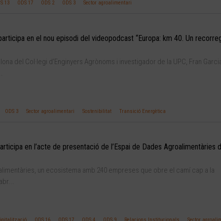
S 13
ODS 17
ODS 2
ODS 3
Sector agroalimentari
 participa en el nou episodi del videopodcast “Europa: km 40. Un recorre
elona del Col·legi d’Enginyers Agrònoms i investigador de la UPC, Fran Garcia
..
ODS 3
Sector agroalimentari
Sostenibilitat
Transició Energètica
articipa en l’acte de presentació de l’Espai de Dades Agroalimentàries d
alimentàries, un ecosistema amb 240 empreses que obre el camí cap a la
abr...
igitalització
ODS 16
ODS 17
ODS 4
ODS 9
Relacions Institucionals
Sector agroali