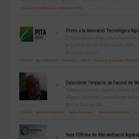
Universitat Politècnica de Catalunya (UPC)
Premi a la Innovació Tecnològica Agr
El Departament d’Agricultura ha convoca
propostes fins el 15 de maig de 2026 ...
15 d'abril de 2026
GENERAL
Agricultura 4.0
Innovació
ODS 9
Premis a la Innovació Tecnològ
Descobrim l’impacte de l’acord de Me
Dimensió, inversió i qualitat, els tres p
#Àgora_agrònoms organitzat per la Com
25 de febrer de 2026
GENERAL
Activitat Econòmica
Àgora Agronoms
Comissió Agrosèniors
OD
Neix l’Oficina de Mecanització Agrària