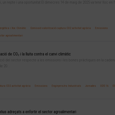
 un repte i una oportunitat El dimecres 14 de maig de 2025 va tenir lloc en 
rgètica i Xoc Climàtic
Comissió valorització captura CO2 activitat agrària
Emissions
ector agroalimentari
ació de CO₂ i la lluita contra el canvi climàtic
uació del sector respecte a les emissions i les bones pràctiques en la caden
e 20...
tura CO2 activitat agrària
Emissions
Enginyers/es Industrials
Jornades
ODS 16
O
ius adreçats a enfortir el sector agroalimentari