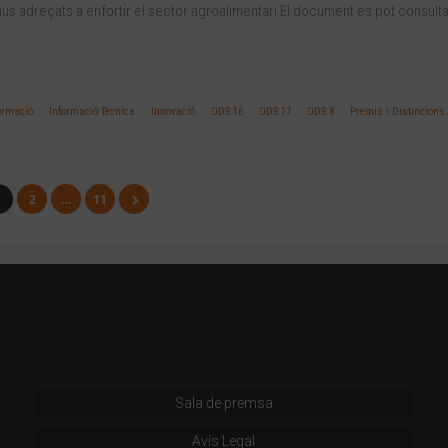
us adreçats a enfortir el sector agroalimentari El document es pot consulta
..
ormació
Informació Tècnica
Innovació
ODS 16
ODS 17
ODS 8
Premis i Distincions
1
2
…
11
Sala de premsa
Avís Legal