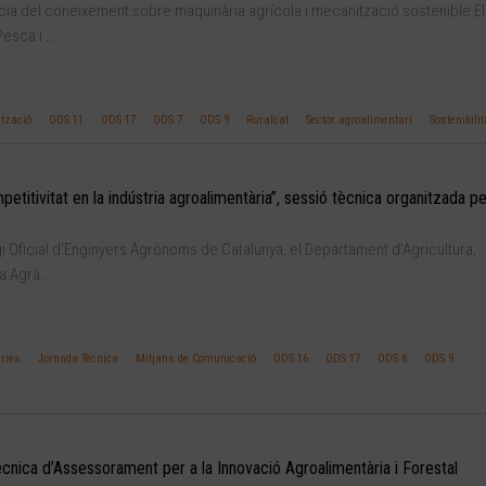
cia del coneixement sobre maquinària agrícola i mecanització sostenible El
esca i ...
tzació
ODS 11
ODS 17
ODS 7
ODS 9
Ruralcat
Sector agroalimentari
Sostenibilit
etitivitat en la indústria agroalimentària”, sessió tècnica organitzada pe
i Oficial d’Enginyers Agrònoms de Catalunya, el Departament d’Agricultura,
a Agrà...
ries
Jornada Tècnica
Mitjans de Comunicació
ODS 16
ODS 17
ODS 8
ODS 9
cnica d’Assessorament per a la Innovació Agroalimentària i Forestal