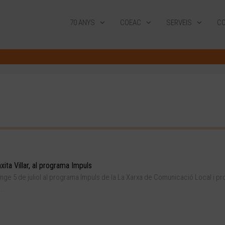
70 ANYS
COEAC
SERVEIS
CO
ita Villar, al programa Impuls
ge 5 de juliol al programa Impuls de la La Xarxa de Comunicació Local i pr
..