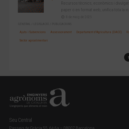
Recursos tècnics, econòmics i divulgati
paper o en format web, unifica tota la in.
8 de maig de 2025
GENERAL
/
LEGISLACIÓ
/
PUBLICACIONS
Ajuts i Subvencions
Assessorament
Departament d'Agricultura (DACC)
F
Sector agroalimentari
Seu Central
Passeig de Gràcia 55, 6è 6a – 08007 Barcelona