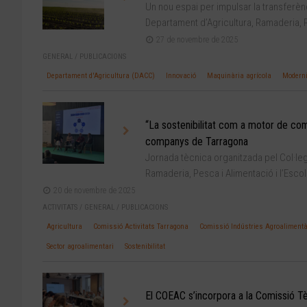
Un nou espai per impulsar la transferèn
Departament d’Agricultura, Ramaderia, P
27 de novembre de 2025
GENERAL
/
PUBLICACIONS
Departament d'Agricultura (DACC)
Innovació
Maquinària agrícola
Moderni
“La sostenibilitat com a motor de comp
companys de Tarragona
Jornada tècnica organitzada pel Col·leg
Ramaderia, Pesca i Alimentació i l’Escol
20 de novembre de 2025
ACTIVITATS
/
GENERAL
/
PUBLICACIONS
Agricultura
Comissió Activitats Tarragona
Comissió Indústries Agroalimentà
Sector agroalimentari
Sostenibilitat
El COEAC s’incorpora a la Comissió Tè