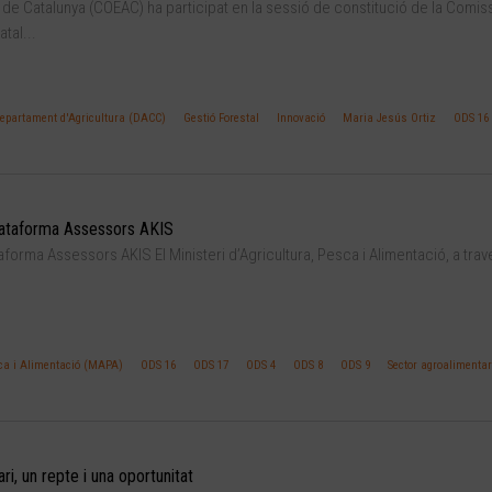
s de Catalunya (COEAC) ha participat en la sessió de constitució de la Comis
tal...
epartament d'Agricultura (DACC)
Gestió Forestal
Innovació
Maria Jesús Ortiz
ODS 16
Plataforma Assessors AKIS
aforma Assessors AKIS El Ministeri d’Agricultura, Pesca i Alimentació, a tra
sca i Alimentació (MAPA)
ODS 16
ODS 17
ODS 4
ODS 8
ODS 9
Sector agroalimentar
i, un repte i una oportunitat