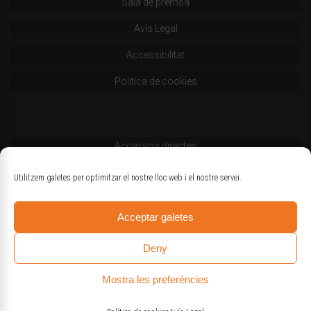
Sala de premsa
Avís Legal
Accessibilitat
Política de cookies
Accessos directes
Codi deontològic
Utilitzem galetes per optimitzar el nostre lloc web i el nostre servei.
Estatuts
Acceptar galetes
Logotips oficials
Deny
Mostra les preferències
© Col·legi d'Enginyers Agrònoms de Catalunya