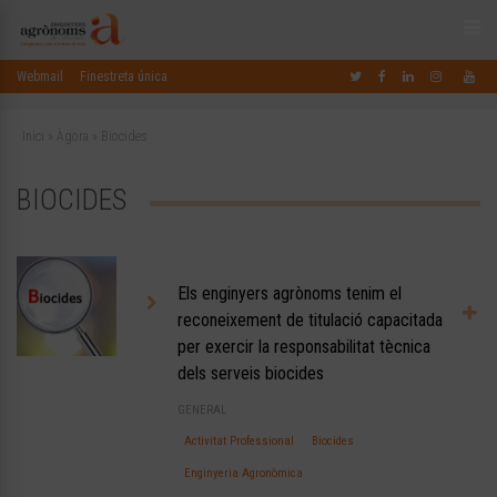
Webmail
Finestreta única
Inici
»
Àgora
»
Biocides
BIOCIDES
Els enginyers agrònoms tenim el
reconeixement de titulació capacitada
per exercir la responsabilitat tècnica
dels serveis biocides
GENERAL
Activitat Professional
Biocides
Enginyeria Agronòmica