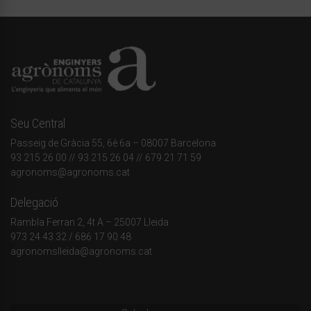
Seu Central
Passeig de Gràcia 55, 6è 6a – 08007 Barcelona
93 215 26 00
// 93 215 26 04 // 679 21 71 59
agronoms@agronoms.cat
Delegació
Rambla Ferran 2, 4t A – 25007 Lleida
973 24 43 32
/
686 17 90 48
agronomslleida@agronoms.cat