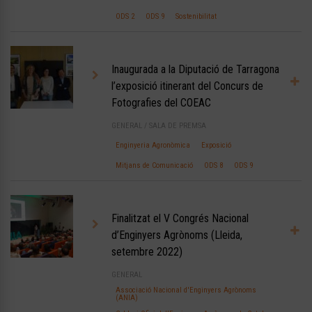
ODS 2
ODS 9
Sostenibilitat
Inaugurada a la Diputació de Tarragona
l’exposició itinerant del Concurs de
Fotografies del COEAC
GENERAL
/
SALA DE PREMSA
Enginyeria Agronòmica
Exposició
Mitjans de Comunicació
ODS 8
ODS 9
Finalitzat el V Congrés Nacional
d’Enginyers Agrònoms (Lleida,
setembre 2022)
GENERAL
Associació Nacional d'Enginyers Agrònoms
(ANIA)