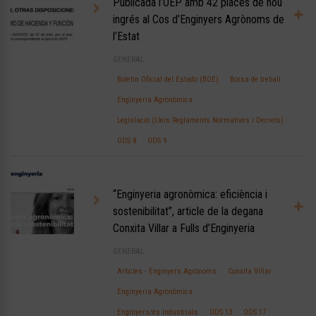
Publicada l’OEP amb 42 places de nou
ingrés al Cos d’Enginyers Agrònoms de
l’Estat
GENERAL
Boletín Oficial del Estado (BOE)
Borsa de treball
Enginyeria Agronòmica
Legislació (Lleis Reglaments Normatives i Decrets)
ODS 8
ODS 9
“Enginyeria agronòmica: eficiència i
sostenibilitat”, article de la degana
Conxita Villar a Fulls d’Enginyeria
GENERAL
Articles - Enginyers Agrònoms
Conxita Villar
Enginyeria Agronòmica
Enginyers/es Industrials
ODS 13
ODS 17