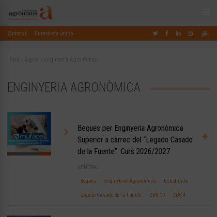
Webmail
Finestreta única
Inici
»
Àgora
»
Enginyeria Agronòmica
ENGINYERIA AGRONÒMICA
Beques per Enginyeria Agronòmica
Superior a càrrec del “Legado Casado
de la Fuente”. Curs 2026/2027
GENERAL
Beques
Enginyeria Agronòmica
Estudiants
Legado Casado de la Fuente
ODS 10
ODS 4