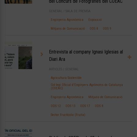
del Concurs de Fotografies del COEAC
GENERAL
/
SALA DE PREMSA
Enginyeria Agronòmica
Exposició
Mitjans de Comunicació
ODS 8
ODS 9
Entrevista al company Ignasi Iglesias al
Diari Ara
ARTICLES
/
GENERAL
Agricultura Sostenible
Col·legi Oficial d'Enginyers Agrònoms de Catalunya
(COEAC)
Enginyeria Agronòmica
Mitjans de Comunicació
ODS 12
ODS 13
ODS 17
ODS 8
Sector Fructícola (Fruita)