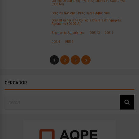
Col·legi Oficial d'Enginyers Agrònoms de Catalunya
(COEAC)
Congrés Nacional d'Enginyers Agrònoms
Consell General de Col·legis Oficials d'Enginyers
Agrònoms (CGCOIA)
Enginyeria Agronòmica
ODS 13
ODS 2
ODS 4
ODS 9
1
2
3
CERCADOR