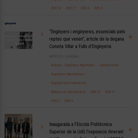
ODS 16
ODS 17
ODS 4
ODS 8
“Enginyers i enginyeres, essencials pels
reptes que venen”, article de la degana
Conxita Villar a Fulls d’Enginyeria
ARTICLES
/
GENERAL
Articles - Enginyers Agrònoms
Conxita Villar
Enginyeria Agronòmica
Enginyers/es Industrials
Mitjans de Comunicació
ODS 13
ODS 17
ODS 2
ODS 9
Inaugurada a l’Escola Politècnica
Superior de la UdG l’exposició itinerant