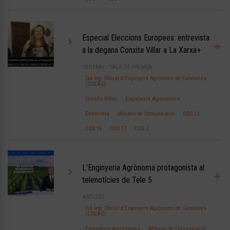
Especial Eleccions Europees: entrevista
a la degana Conxita Villar a La Xarxa+
GENERAL
/
SALA DE PREMSA
Col·legi Oficial d'Enginyers Agrònoms de Catalunya
(COEAC)
Conxita Villar
Enginyeria Agronòmica
Entrevista
Mitjans de Comunicació
ODS 13
ODS 16
ODS 17
ODS 2
L’Enginyeria Agrònoma protagonista al
telenotícies de Tele 5
ARTICLES
Col·legi Oficial d'Enginyers Agrònoms de Catalunya
(COEAC)
Enginyeria Agronòmica
Mitjans de Comunicació