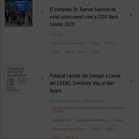
El company Dr. Ramon Salcedo ha
estat seleccionat com a CIGR Next
Leader 2025
GENERAL
Enginyeria Agronòmica
ODS 15
ODS 16
ODS 4
ODS 7
ODS 8
ODS 9
Publicat l’article del Delegat a Lleida
del COEAC, Domènec Vila, al diari
Segre
ARTICLES
/
GENERAL
/
PUBLICACIONS
Col·legi Oficial d'Enginyers Agrònoms de Catalunya
(COEAC)
Domènec Vila
Enginyeria Agronòmica
Lleida
Mitjans de Comunicació
ODS 16
ODS 17
ODS 4
ODS 8