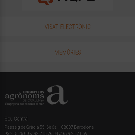
VISAT ELECTRÒNIC
MEMÒRIES
Seu Central
Passeig de Gràcia 55, 6è 6a – 08007 Barcelona
93 215 26 00
// 93 215 26 04 // 679 21 71 59