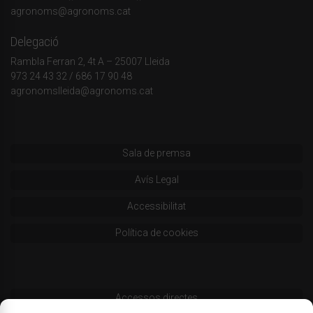
agronoms@agronoms.cat
Delegació
Rambla Ferran 2, 4t A – 25007 Lleida
973 24 43 32
/
686 17 90 48
agronomslleida@agronoms.cat
Sala de premsa
Avís Legal
Accessibilitat
Política de cookies
Accessos directes