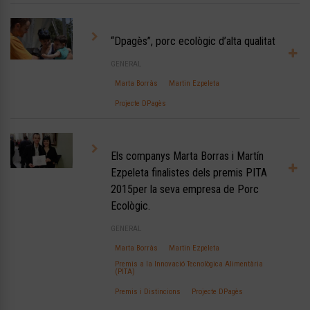
“Dpagès”, porc ecològic d’alta qualitat
GENERAL
Marta Borràs
Martin Ezpeleta
Projecte DPagès
Els companys Marta Borras i Martín
Ezpeleta finalistes dels premis PITA
2015per la seva empresa de Porc
Ecològic.
GENERAL
Marta Borràs
Martin Ezpeleta
Premis a la Innovació Tecnològica Alimentària
(PITA)
Premis i Distincions
Projecte DPagès