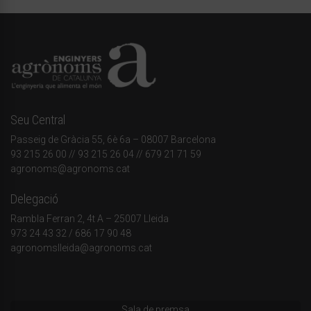
Seu Central
Passeig de Gràcia 55, 6è 6a – 08007 Barcelona
93 215 26 00
// 93 215 26 04 // 679 21 71 59
agronoms@agronoms.cat
Delegació
Rambla Ferran 2, 4t A – 25007 Lleida
973 24 43 32
/
686 17 90 48
agronomslleida@agronoms.cat
Sala de premsa