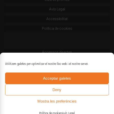
Avís Legal
Accessibilitat
Política de cookies
Accessos directes
Codi deontològic
Utilitzem galetes per optimitzar el nostre lloc web i el nostre servei.
Estatuts
Acceptar galetes
Logotips oficials
Deny
Mostra les preferències
© Col·legi d'Enginyers Agrònoms de Catalunya
Política de cookies
Avís Legal