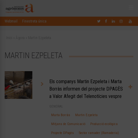
Webmail
Finestreta única
Inici
»
Àgora
»
Martin Ezpeleta
MARTIN EZPELETA
Els companys Martin Ezpeleta i Marta
Borràs informen del projecte DPAGÈS
a Valor Afegit del Telenotícies vespre
GENERAL
Marta Borràs
Martin Ezpeleta
Mitjans de Comunicació
Producció ecològica
Projecte DPagès
Sector ramader (Ramaderia)