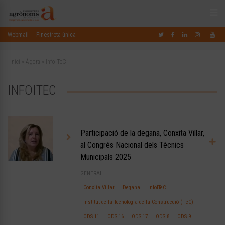
Webmail
Finestreta única
Inici
»
Àgora
»
InfoITeC
INFOITEC
Participació de la degana, Conxita Villar,
al Congrés Nacional dels Tècnics
Municipals 2025
GENERAL
Conxita Villar
Degana
InfoITeC
Institut de la Tecnologia de la Construcció (iTeC)
ODS 11
ODS 16
ODS 17
ODS 8
ODS 9