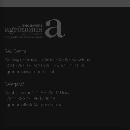
Seu Central
Passeig de Gràcia 55, 6è 6a – 08007 Barcelona
93 215 26 00
// 93 215 26 04 // 679 21 71 59
agronoms@agronoms.cat
Delegació
Rambla Ferran 2, 4t A – 25007 Lleida
973 24 43 32
/
686 17 90 48
agronomslleida@agronoms.cat