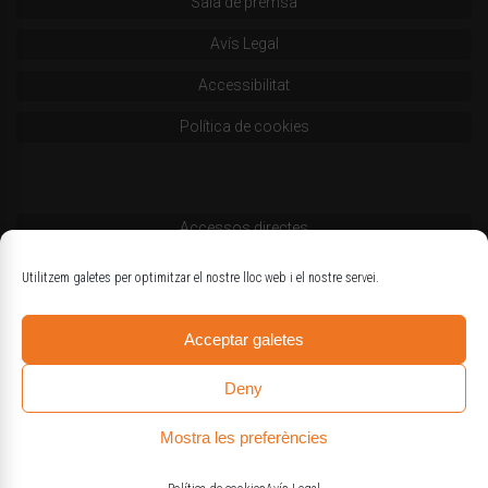
Sala de premsa
Avís Legal
Accessibilitat
Política de cookies
Accessos directes
Codi deontològic
Utilitzem galetes per optimitzar el nostre lloc web i el nostre servei.
Estatuts
Acceptar galetes
Logotips oficials
Deny
Mostra les preferències
© Col·legi d'Enginyers Agrònoms de Catalunya