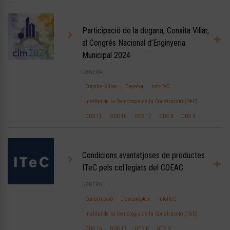
Participació de la degana, Conxita Villar,
al Congrés Nacional d’Enginyeria
Municipal 2024
GENERAL
Conxita Villar
Degana
InfoITeC
Institut de la Tecnologia de la Construcció (iTeC)
ODS 11
ODS 16
ODS 17
ODS 8
ODS 9
Condicions avantatjoses de productes
ITeC pels col·legiats del COEAC
GENERAL
Construcció
Descomptes
InfoITeC
Institut de la Tecnologia de la Construcció (iTeC)
ODS 16
ODS 17
ODS 8
ODS 9