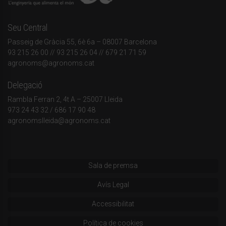
Seu Central
Passeig de Gràcia 55, 6è 6a – 08007 Barcelona
93 215 26 00
// 93 215 26 04 // 679 21 71 59
agronoms@agronoms.cat
Delegació
Rambla Ferran 2, 4t A – 25007 Lleida
973 24 43 32
/
686 17 90 48
agronomslleida@agronoms.cat
Sala de premsa
Avís Legal
Accessibilitat
Política de cookies