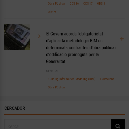
Obra Pública
ODS 16
ODS 17
ODS 8
ODS 9
El Govern acorda l’obligatorietat
d’aplicar la metodologia BIM en
determinats contractes d’obra pública i
d’edificació promoguts per la
Generalitat
GENERAL
Building Information Modeling (BIM)
Licitacions
Obra Pública
CERCADOR