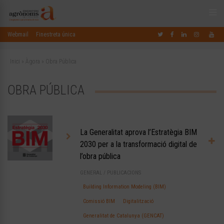
Webmail
Finestreta única
Inici
»
Àgora
»
Obra Pública
OBRA PÚBLICA
La Generalitat aprova l’Estratègia BIM
2030 per a la transformació digital de
l’obra pública
GENERAL
/
PUBLICACIONS
Building Information Modeling (BIM)
Comissió BIM
Digitalització
Generalitat de Catalunya (GENCAT)