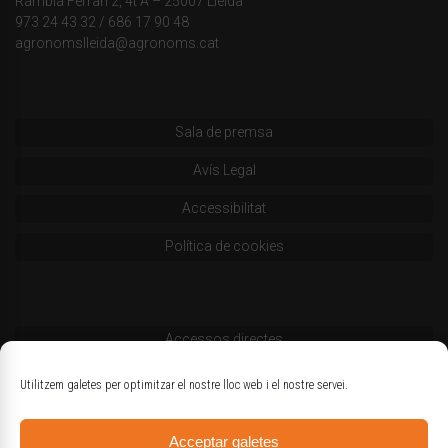
Rambla Ferran 2, 4t A – 25007 Lleida
973 24 43 32
/
686 17 90 48
agronomslleida@agronoms.cat
Sala de premsa
Avís Legal
Accessibilitat
Política de cookies
Accessos directes
Codi deontològic
Utilitzem galetes per optimitzar el nostre lloc web i el nostre servei.
Estatuts
Acceptar galetes