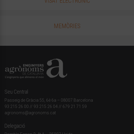
VISAT ELECTRÒNIC
MEMÒRIES
Seu Central
Passeig de Gràcia 55, 6è 6a – 08007 Barcelona
93 215 26 00
// 93 215 26 04 // 679 21 71 59
agronoms@agronoms.cat
Delegació