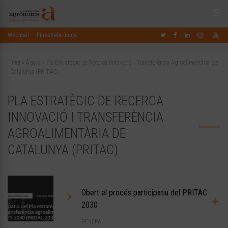
Webmail
Finestreta única
Inici
»
Àgora
»
Pla Estratègic de Recerca Innovació i Transferència Agroalimentària de
Catalunya (PRITAC)
PLA ESTRATÈGIC DE RECERCA
INNOVACIÓ I TRANSFERÈNCIA
AGROALIMENTÀRIA DE
CATALUNYA (PRITAC)
Obert el procés participatiu del PRITAC
2030
GENERAL