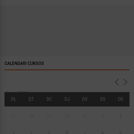
CALENDARI CURSOS
Agost 2026
DL
DT
DC
DJ
DV
DS
DG
27
28
29
30
31
1
2
6
3
4
5
7
8
9