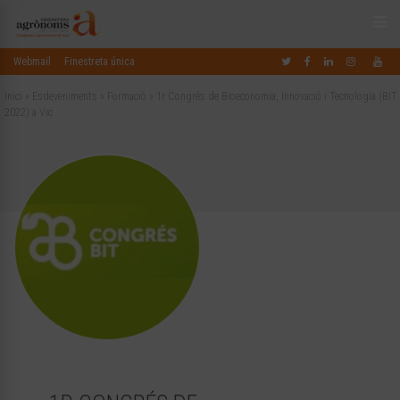
Webmail
Finestreta única
Inici
»
Esdeveniments
»
Formació
»
1r Congrés de Bioeconomia, Innovació i Tecnologia (BIT
2022) a Vic