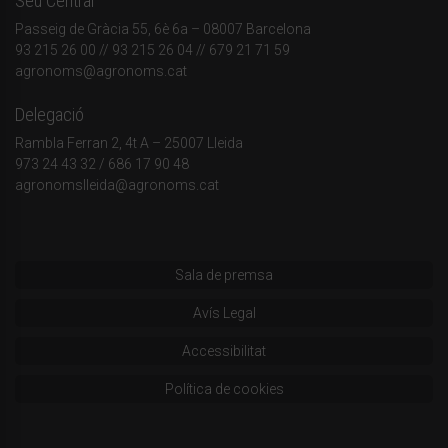
Seu Central
Passeig de Gràcia 55, 6è 6a – 08007 Barcelona
93 215 26 00
// 93 215 26 04 // 679 21 71 59
agronoms@agronoms.cat
Delegació
Rambla Ferran 2, 4t A – 25007 Lleida
973 24 43 32
/
686 17 90 48
agronomslleida@agronoms.cat
Sala de premsa
Avís Legal
Accessibilitat
Política de cookies