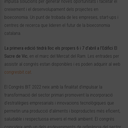
impulsa solucions per generar noves oportunitats i facilitar el
creixement i el desenvolupament dels projectes en
bioeconomia. Un punt de trobada de les empreses, start-ups i
centres de recerca que lideren el futur de la bioeconomia
catalana.
La primera edició tindrà lloc els propers 6 i 7 d’abril a l’Edifici El
Sucre de Vic
, en el marc del Mercat del Ram. Les entrades per
assistir al congrés estan disponibles i es poden adquirir al web
congresbit.cat
.
El Congrés BIT 2022 neix amb la finalitat d’impulsar la
transformació del sector primari promovent la incorporació
d’estratègies empresarials i innovacions tecnològiques que
permetin una producció d’aliments i bioproductes més eficient,
saludable i respectuosa envers el medi ambient. El congrés
coincideix amb un dels esdeveniments de referència del sector