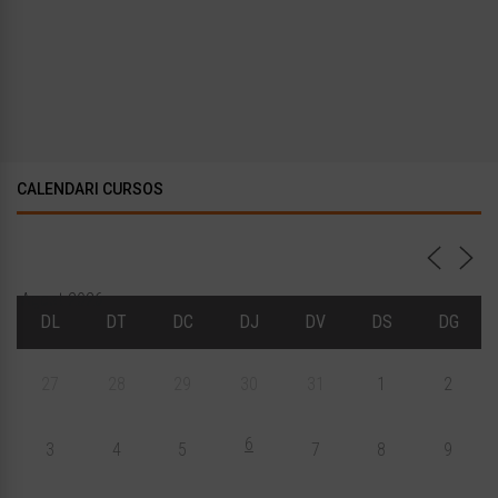
CALENDARI CURSOS
Agost 2026
DL
DT
DC
DJ
DV
DS
DG
27
28
29
30
31
1
2
6
3
4
5
7
8
9