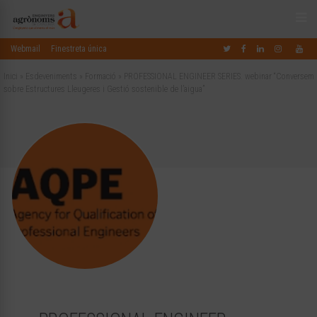
Webmail
Finestreta única
Inici
»
Esdeveniments
»
Formació
»
PROFESSIONAL ENGINEER SERIES. webinar “Conversem
sobre Estructures Lleugeres i Gestió sostenible de l’aigua”