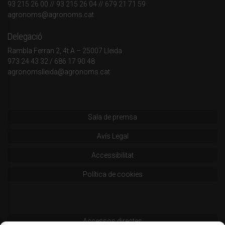
93 215 26 00
// 93 215 26 04 // 679 21 71 59
agronoms@agronoms.cat
Delegació
Rambla Ferran 2, 4t A – 25007 Lleida
973 24 43 32
/
686 17 90 48
agronomslleida@agronoms.cat
Sala de premsa
Avís Legal
Accessibilitat
Política de cookies
Accessos directes