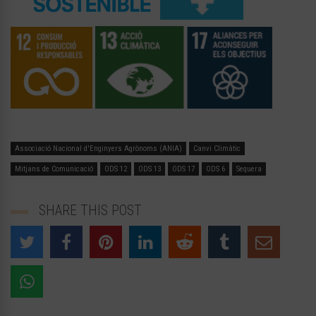
Associació Nacional d'Enginyers Agrònoms (ANIA)
Canvi Climàtic
Mitjans de Comunicació
ODS 12
ODS 13
ODS 17
ODS 6
Sequera
SHARE THIS POST