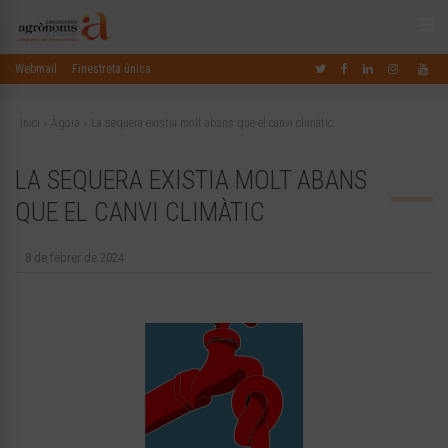
Webmail
Finestreta única
Inici
»
Àgora
»
La sequera existia molt abans que el canvi climàtic
LA SEQUERA EXISTIA MOLT ABANS
QUE EL CANVI CLIMÀTIC
8 de febrer de 2024