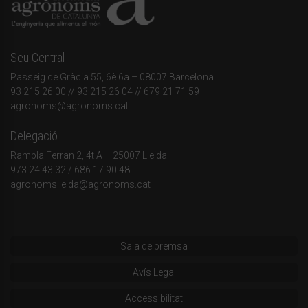
Seu Central
Passeig de Gràcia 55, 6è 6a – 08007 Barcelona
93 215 26 00
// 93 215 26 04 // 679 21 71 59
agronoms@agronoms.cat
Delegació
Rambla Ferran 2, 4t A – 25007 Lleida
973 24 43 32
/
686 17 90 48
agronomslleida@agronoms.cat
Sala de premsa
Avís Legal
Accessibilitat