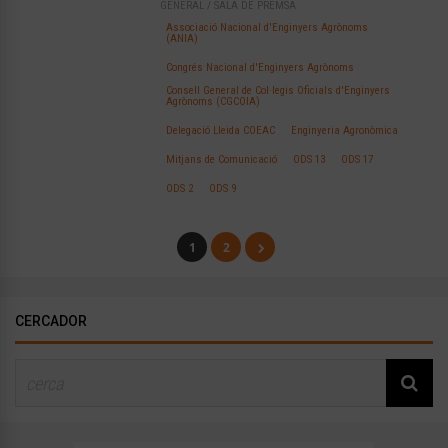
GENERAL
/
SALA DE PREMSA
Associació Nacional d'Enginyers Agrònoms
(ANIA)
Congrés Nacional d'Enginyers Agrònoms
Consell General de Col·legis Oficials d'Enginyers
Agrònoms (CGCOIA)
Delegació Lleida COEAC
Enginyeria Agronòmica
Mitjans de Comunicació
ODS 13
ODS 17
ODS 2
ODS 9
1
2
CERCADOR