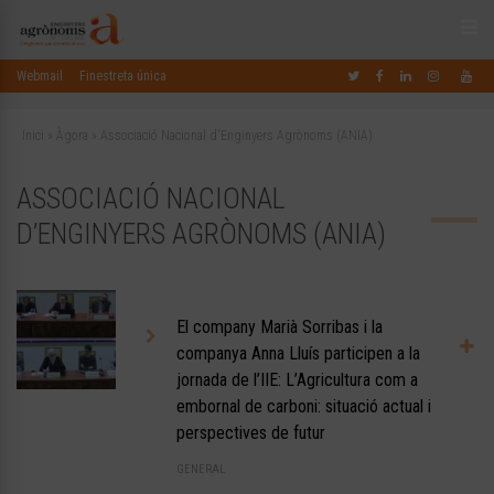
Webmail
Finestreta única
Inici
»
Àgora
»
Associació Nacional d'Enginyers Agrònoms (ANIA)
ASSOCIACIÓ NACIONAL
D’ENGINYERS AGRÒNOMS (ANIA)
El company Marià Sorribas i la
companya Anna Lluís participen a la
jornada de l’IIE: L’Agricultura com a
embornal de carboni: situació actual i
perspectives de futur
GENERAL