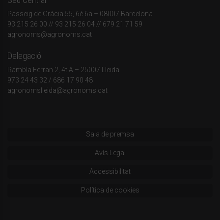
Passeig de Gràcia 55, 6è 6a – 08007 Barcelona
93 215 26 00
// 93 215 26 04 // 679 21 71 59
agronoms@agronoms.cat
Delegació
Rambla Ferran 2, 4t A – 25007 Lleida
973 24 43 32
/
686 17 90 48
agronomslleida@agronoms.cat
Sala de premsa
Avís Legal
Accessibilitat
Política de cookies