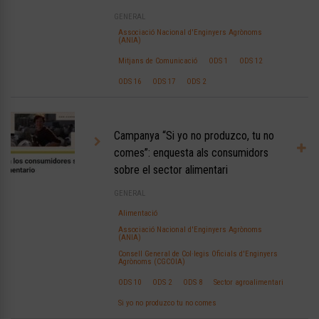
GENERAL
Associació Nacional d'Enginyers Agrònoms
(ANIA)
Mitjans de Comunicació
ODS 1
ODS 12
ODS 16
ODS 17
ODS 2
Campanya “Si yo no produzco, tu no
comes”: enquesta als consumidors
sobre el sector alimentari
GENERAL
Alimentació
Associació Nacional d'Enginyers Agrònoms
(ANIA)
Consell General de Col·legis Oficials d'Enginyers
Agrònoms (CGCOIA)
ODS 10
ODS 2
ODS 8
Sector agroalimentari
Si yo no produzco tu no comes