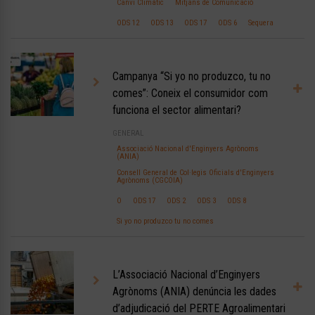
Canvi Climàtic
Mitjans de Comunicació
ODS 12
ODS 13
ODS 17
ODS 6
Sequera
Campanya “Si yo no produzco, tu no
comes”: Coneix el consumidor com
funciona el sector alimentari?
GENERAL
Associació Nacional d'Enginyers Agrònoms
(ANIA)
Consell General de Col·legis Oficials d'Enginyers
Agrònoms (CGCOIA)
O
ODS 17
ODS 2
ODS 3
ODS 8
Si yo no produzco tu no comes
L’Associació Nacional d’Enginyers
Agrònoms (ANIA) denúncia les dades
d’adjudicació del PERTE Agroalimentari