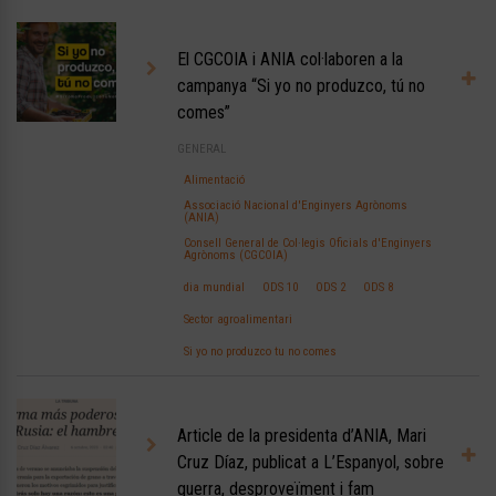
El CGCOIA i ANIA col·laboren a la
campanya “Si yo no produzco, tú no
comes”
GENERAL
Alimentació
Associació Nacional d'Enginyers Agrònoms
(ANIA)
Consell General de Col·legis Oficials d'Enginyers
Agrònoms (CGCOIA)
dia mundial
ODS 10
ODS 2
ODS 8
Sector agroalimentari
Si yo no produzco tu no comes
Article de la presidenta d’ANIA, Mari
Cruz Díaz, publicat a L’Espanyol, sobre
guerra, desproveïment i fam