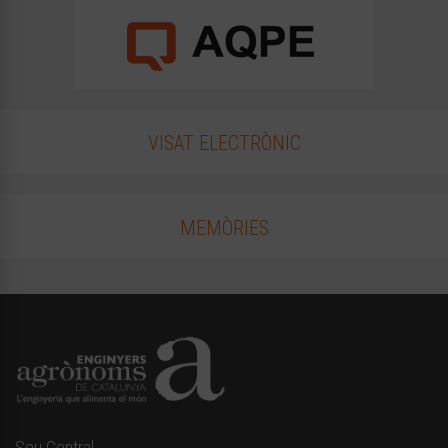
VISAT ELECTRÒNIC
MEMÒRIES
Seu Central