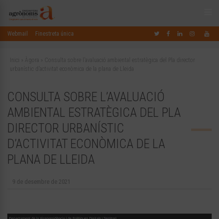
Webmail
Finestreta única
Inici
»
Àgora
»
Consulta sobre l’avaluació ambiental estratègica del Pla director
urbanístic d’activitat econòmica de la plana de Lleida
CONSULTA SOBRE L’AVALUACIÓ
AMBIENTAL ESTRATÈGICA DEL PLA
DIRECTOR URBANÍSTIC
D’ACTIVITAT ECONÒMICA DE LA
PLANA DE LLEIDA
9 de desembre de 2021