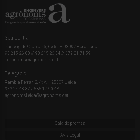
Seu Central
Passeig de Gràcia 55, 6è 6a – 08007 Barcelona
93 215 26 00
// 93 215 26 04 // 679 21 71 59
agronoms@agronoms.cat
Delegació
Rambla Ferran 2, 4t A – 25007 Lleida
973 24 43 32
/
686 17 90 48
agronomslleida@agronoms.cat
Sala de premsa
Avís Legal