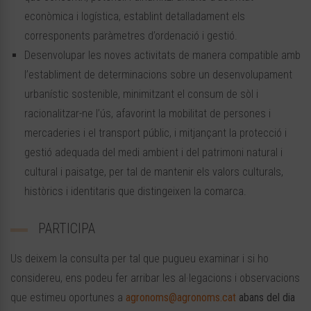
econòmica i logística, establint detalladament els
corresponents paràmetres d’ordenació i gestió.
Desenvolupar les noves activitats de manera compatible amb
l’establiment de determinacions sobre un desenvolupament
urbanístic sostenible, minimitzant el consum de sòl i
racionalitzar-ne l’ús, afavorint la mobilitat de persones i
mercaderies i el transport públic, i mitjançant la protecció i
gestió adequada del medi ambient i del patrimoni natural i
cultural i paisatge, per tal de mantenir els valors culturals,
històrics i identitaris que distingeixen la comarca.
PARTICIPA
Us deixem la consulta per tal que pugueu examinar i si ho
considereu, ens podeu fer arribar les al·legacions i observacions
que estimeu oportunes a
agronoms@agronoms.cat
abans del dia